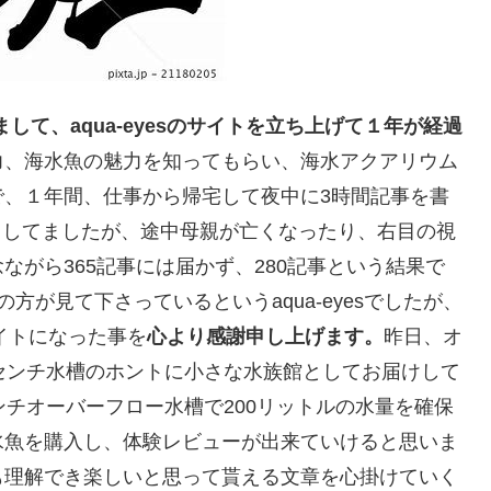
て、aqua-eyesのサイトを立ち上げて１年が経過
力、海水魚の魅力を知ってもらい、海水アクアリウム
で、１年間、仕事から帰宅して夜中に3時間記事を書
としてましたが、途中母親が亡くなったり、右目の視
がら365記事には届かず、280記事という結果で
が見て下さっているというaqua-eyesでしたが、
イトになった事を
心より感謝申し上げます。
昨日、オ
センチ水槽のホントに小さな水族館としてお届けして
ンチオーバーフロー水槽で200リットルの水量を確保
水魚を購入し、体験レビューが出来ていけると思いま
も理解でき楽しいと思って貰える文章を心掛けていく