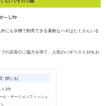
くらいですので🤗
か～し❗✨
以外にも水槽で飼育できる素敵なハギはたくさんいる
プの店長のご協力を得て、人気のハギベスト10をお
次
ト10❗
ハール・サージョンフィッシュ
ダシ