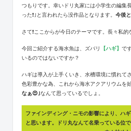
つもりです。幸いドリ丸家には小学生の編集長
った❗｣と言われたら没作品となります。
今後と
さて❗ここからが今日のテーマです。長々私的
今回ご紹介する海水魚は、ズバリ
【ハギ】
で
いるのではないですか？
ハギは導入が上手くいき、水槽環境に慣れて
色彩豊かな為、これから海水アクアリウムを
なぁ😍｣
なんて思っているでしょ。
ファインディング・ニモの影響により、ハギ
と思います。ドリ丸なんて名乗っている位で