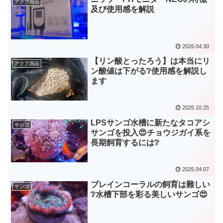
アクア用品
及び使用感を解説
2026.04.30
【リン酸とったろう】は本当にリ
アクア用品
ン酸値は下がる❔使用感を解説し
ます
2025.10.25
LPSサンゴ水槽に新たなタコアシ
サンゴ
サンゴを投入😍チョウジガイ系を
長期飼育するには❔
2025.04.07
ブレインコーラルの飼育は難しい
サンゴ
❔水槽下部を彩る美しいサンゴ😍