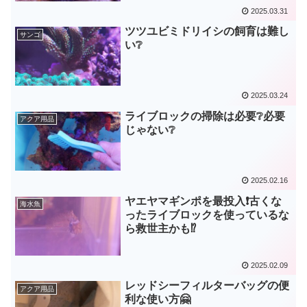
2025.03.31
ツツユビミドリイシの飼育は難し
サンゴ
い❔
2025.03.24
ライブロックの掃除は必要❔必要
アクア用品
じゃない❔
2025.02.16
ヤエヤマギンポを最投入❗古くな
海水魚
ったライブロックを使っているな
ら救世主かも⁉
2025.02.09
レッドシーフィルターバッグの便
アクア用品
利な使い方🤗