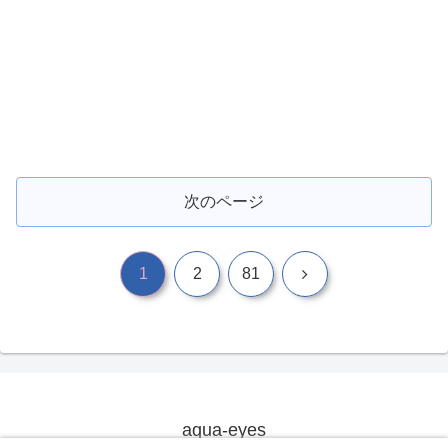
次のページ
次
1
2
81
へ
aqua-eyes