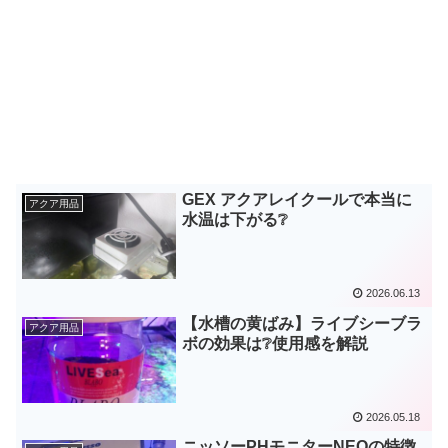
GEX アクアレイクールで本当に
アクア用品
水温は下がる❔
2026.06.13
【水槽の黄ばみ】ライブシーブラ
アクア用品
ボの効果は❔使用感を解説
2026.05.18
ニッソーPHモニターNEOの特徴