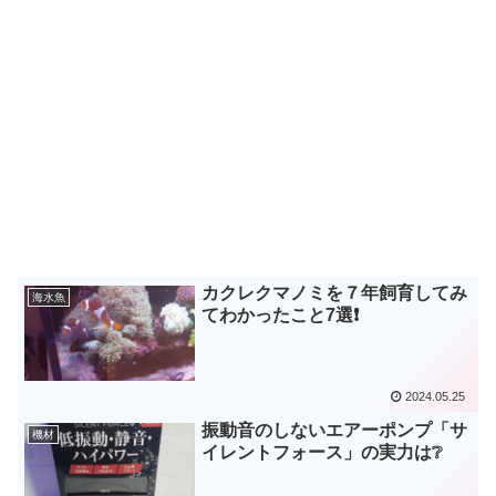
カクレクマノミを７年飼育してみ
海水魚
てわかったこと7選❗
2024.05.25
振動音のしないエアーポンプ「サ
機材
イレントフォース」の実力は❔