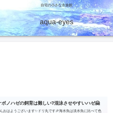
自宅の小さな水族館
aqua-eyes
ケボノハゼの飼育は難しい❔混泳させやすいハゼ🤗
んおはようございます✨ドリ丸です🎉海水魚は淡水魚に比べて色