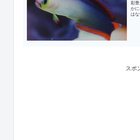
彩豊
かに
はな
スポ