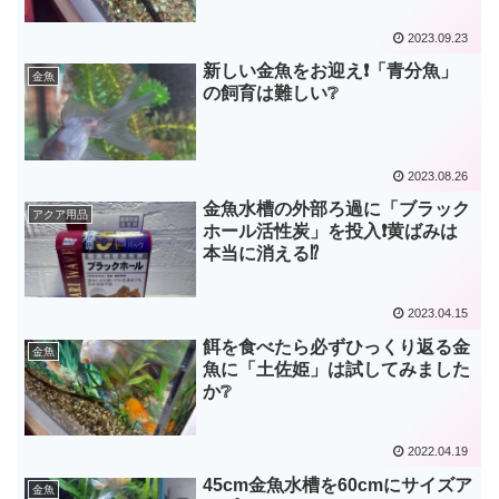
2023.09.23
新しい金魚をお迎え❗「青分魚」
金魚
の飼育は難しい❔
2023.08.26
金魚水槽の外部ろ過に「ブラック
アクア用品
ホール活性炭」を投入❗黄ばみは
本当に消える⁉️
2023.04.15
餌を食べたら必ずひっくり返る金
金魚
魚に「土佐姫」は試してみました
か❔
2022.04.19
45cm金魚水槽を60cmにサイズア
金魚