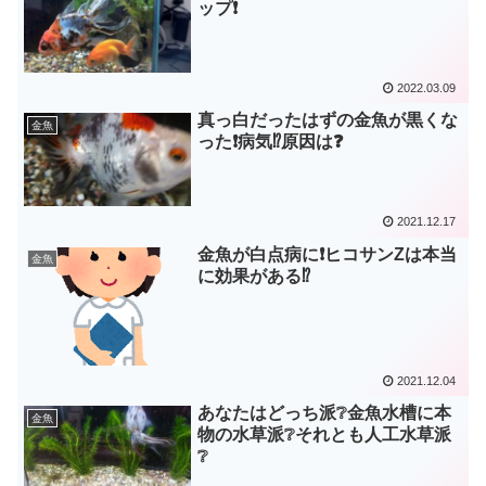
ップ❗
2022.03.09
真っ白だったはずの金魚が黒くな
金魚
った❗病気⁉️原因は❓
2021.12.17
金魚が白点病に❗ヒコサンZは本当
金魚
に効果がある⁉️
2021.12.04
あなたはどっち派❔金魚水槽に本
金魚
物の水草派❔それとも人工水草派
❔