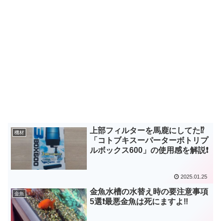
上部フィルターを馬鹿にしてた⁉
機材
「コトブキスーパーターボトリプ
ルボックス600」の使用感を解説❗
2025.01.25
金魚水槽の水替え時の要注意事項
金魚
5選❗最悪金魚は死にますよ‼️