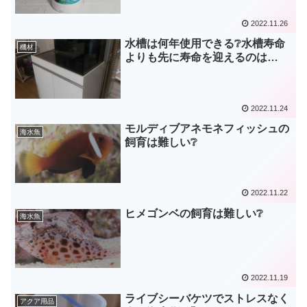
2022.11.26
水槽は何年使用できる❔水槽寿命
機材
よりも先に寿命を迎えるのは…
2022.11.24
モルディブアネモネフィッシュの
海水魚
飼育は難しい❔
2022.11.22
ヒメゴンベの飼育は難しい❔
海水魚
2022.11.19
ライブシーバケツでストレスなく
アクア用品