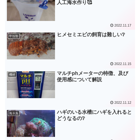
人工海水作り🥰
2022.11.17
ヒメセミエビの飼育は難しい❔
甲殻類
2022.11.15
マルチphメーターの特徴、及び
機材
使用感について解説
2022.11.12
ハギのいる水槽にハギを入れると
海水魚
どうなるの❔