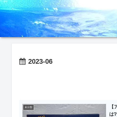
2023-06
【
未分類
は❔