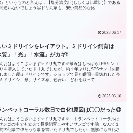
❗」というものと言えば…【塩分濃度計(もしくは比重計)】である
間違いないでしょう🤗ドリ丸家も、安い簡易的な比...
2023.06.17
しいミドリイシをレイアウト。ミドリイシ飼育は
水質」「光」「水流」がカギ❗
んおはようございます✨ドリ丸です🎉最近はもっぱらLPSサンゴ
りを購入していたドリ丸でしたが、約１年ぶりにSPSサンゴを購
しました🤗ミドリイシです。ショップで見た瞬間一目惚れした今
ミドリイシ。形、サイズ感、色合い、どれを取って...
2023.06.10
ランペットコーラル数日で白化❗原因は◯◯だった😣
んおはようございます✨ドリ丸です🎉「トランペットコーラルは
Sサンゴの中でも丈夫で長期飼育しやすいサンゴです🤗」なんて１
前の記事で偉そうな事を書いたドリ丸でしたが…無惨にも白化さ