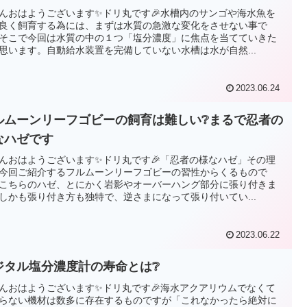
んおはようございます✨ドリ丸です🎉水槽内のサンゴや海水魚を
良く飼育する為には、まずは水質の急激な変化をさせない事で
そこで今回は水質の中の１つ「塩分濃度」に焦点を当てていきた
思います。自動給水装置を完備していない水槽は水が自然...
2023.06.24
ルムーンリーフゴビーの飼育は難しい❔まるで忍者の
なハゼです
んおはようございます✨ドリ丸です🎉「忍者の様なハゼ」その理
今回ご紹介するフルムーンリーフゴビーの習性からくるもので
こちらのハゼ、とにかく岩影やオーバーハング部分に張り付きま
しかも張り付き方も独特で、逆さまになって張り付いてい...
2023.06.22
ジタル塩分濃度計の寿命とは❔
んおはようございます✨ドリ丸です🎉海水アクアリウムでなくて
らない機材は数多に存在するものですが「これなかったら絶対に