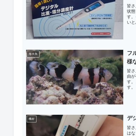
皆さ
状態
す。
いと
フ
海水魚
様
皆さ
由が
す。
す。
デ
機材
皆さ
はな