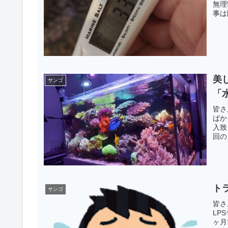
無理
事は
美
サンゴ
「
皆さ
ばか
入致
回の
ト
サンゴ
皆さ
LP
ヶ月