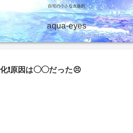
自宅の小さな水族館
aqua-eyes
❗原因は◯◯だった😣