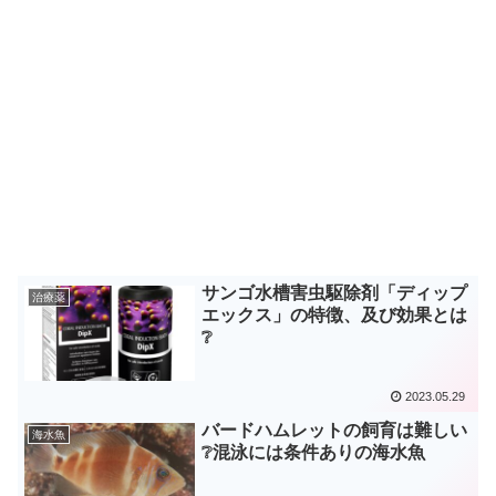
サンゴ水槽害虫駆除剤「ディップ
治療薬
エックス」の特徴、及び効果とは
❔
2023.05.29
バードハムレットの飼育は難しい
海水魚
❔混泳には条件ありの海水魚