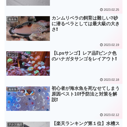
2023.02.25
カンムリベラの飼育は難しい❔砂
海水魚
に潜るベラとしては最大級の大き
さ❗
2023.02.19
【Lpsサンゴ】レア品⁉️ピンク色
サンゴ
のハナガタサンゴをレイアウト❗
2023.02.18
初心者が海水魚を死なせてしまう
海水魚
原因ベスト10❗予防法と対策を解
説❗
2023.02.12
【楽天ランキング第１位】水槽ス
アクア用品