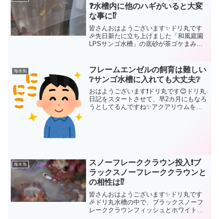
えられている方も多いはず...
❓️水槽内に他のハギがいると大変
な事に⁉️
皆さんおはようございます✨ドリ丸です
🎉先日新たに立ち上げました「和風庭園
LPSサンゴ水槽」の底砂が茶ゴケまみれ
になってきました。LPSサンゴ水槽をサ
イズアップしました❗新水槽を立ち上げて
茶ゴケが発生するのは、順調な証ですか
フレームエンゼルの飼育は難しい
海水魚
ら何の心配もいりま...
❔サンゴ水槽に入れても大丈夫❔
おはようございます❗ドリ丸です😊ドリ丸
日記をスタートさせて、早2カ月にもなろ
うとしてるんですね✨アクアリウムを趣
味として、自分の体験談や、失敗談が誰
かのお役にたってくれればと思い、毎日
仕事から帰ってきて、食事して、ジムに
行って、帰ってきて、...
スノーフレーククラウン投入❗ブ
海水魚
ラックスノーフレーククラウンと
の相性は⁉️
皆さんおはようございます✨ドリ丸です
🎉ドリ丸水槽の中で、ブラックスノーフ
レーククラウンフィッシュとホワイトチ
ップアネモネがペアになり、いつも仲睦