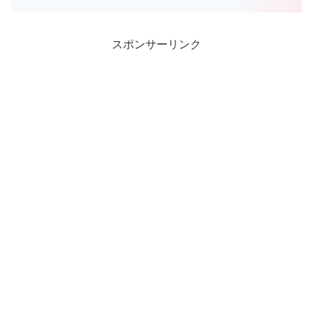
まじくフラワーコーラルの中に一緒にい
たのですが…ホワイトチップの予期せぬ
飛び出し事故により１人ぽ...
スポンサーリンク