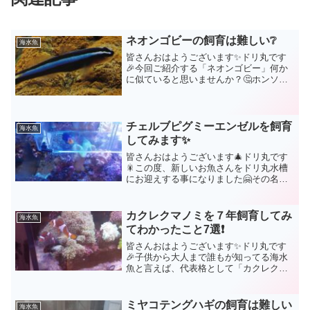
ネオンゴビーの飼育は難しい❔
海水魚
皆さんおはようございます✨ドリ丸です
🎉今回ご紹介する「ネオンゴビー」何か
に似ていると思いませんか？🤔ホンソメ
ワケベラです。【ホンソメワケベラ】
【ネオンゴビー】名前の通りホンソメワ
ケベラはベラの一種。しかし、ネオンゴ
ビーは小型のハゼなんですよ...
チェルブピグミーエンゼルを飼育
海水魚
してみます✨
皆さんおはようございます🎄ドリ丸です
🎇この度、新しいお魚さんをドリ丸水槽
にお迎えする事になりました🤗その名も
【チェルブピグミーエンゼル】現在ドリ
丸水槽にいるフレームエンゼルと同じヤ
ッコです。これから飼育していく、新た
カクレクマノミを７年飼育してみ
海水魚
なヤッコですが、ドリ丸も...
てわかったこと7選❗
皆さんおはようございます✨ドリ丸です
🎉子供から大人まで誰もが知ってる海水
魚と言えば、代表格として「カクレクマ
ノミ」ではないでしょうか。映画ファイ
ンティングニモの影響からカクレクマノ
ミと言うよりも「ニモ」と言う名称で覚
ミヤコテングハギの飼育は難しい
海水魚