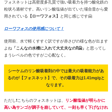
フォスネットは高密度多孔質で強い吸着力を持つ酸化鉄の
粒状ろ過材です。高いリン酸塩値が出ていた場合昔から愛
用されている
【ローワフォス】
と同じ感じです🤗
ローワフォスの使用感について！
使用前、水で軽くすすぐ訳ですが赤さびの様な色が出ます
よね
「こんなの水槽に入れて大丈夫なの⁉️🥶」
と思ってし
まうレベルの色ですがご心配なく。
シーケムのリン酸吸着剤の中では最大の吸着能力があ
るのが【フォスネット】で、その吸着力は1.41mg/gと
なります。
ただし❗こちらのフォスネットは、
リン酸塩値が明らかに
高い為サンゴが調子を崩していて、一刻も早く下げなけれ