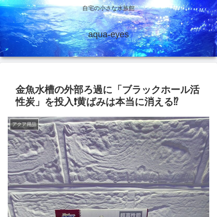
自宅の小さな水族館
aqua-eyes
金魚水槽の外部ろ過に「ブラックホール活
性炭」を投入❗黄ばみは本当に消える⁉️
アクア用品