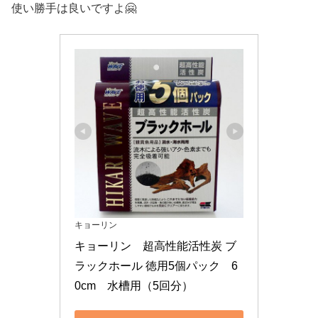
使い勝手は良いですよ🤗
キョーリン
キョーリン　超高性能活性炭 ブ
ラックホール 徳用5個パック　6
0cm　水槽用（5回分）