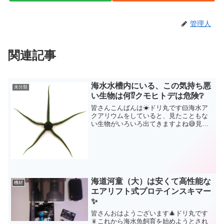
管理人
関連記事
海水水槽内にいる、この気持ち悪
未分類
い生物は何⁉️クモヒトデは危険❔
皆さんこんばんは☀ドリ丸です🐹海水ア
クアリウムをしていると、見たこともな
い生物がいろいろ出てきますよね😅見た
こともないから名前も分からないし😅で
も、そんな時ホントに便利なのが、イン
ターネット😆ネット検索で、見たことな
い生物でも、見たまんまの...
海道河童（大）は安くて高性能な
機材
エアリフト式プロテインスキマー
✨
皆さんおはようございます🎄ドリ丸です
🎇これから海水魚飼育を始めようとされ