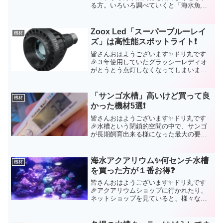
る方。いろいろ調べていくと「海水魚飼
育って結構お金がかかるなぁ‥」なんて
思ったりしていませんか？さらに、聞い
たこともない器具の名称が出てきたりし
Zoox Led「スーパーブルーレイ
機材
ていませんか？ドリ丸も初...
ズ」は高性能スポットライト❗
皆さんおはようございます✨ドリ丸です
🎉３年使用していたグラッシーレディオ
がとうとう点灯しなくなってしまいまし
た。水槽目一杯にサンゴを配置している
サンゴ水槽では、メインの照明だけでは
全てを網羅することが出来ず、スポット
「サンゴ水槽」高いけど買って良
機材
ライトを使用する事が多い...
かった機材5選❗
皆さんおはようございます✨ドリ丸です
🎉水槽という閉鎖的空間の中で、サンゴ
が長期飼育出来る様になった最大の要因
は機材の進化です。ミドリイシなんかは
10年以上前であれば、超ベテランアクア
リストでなければ長期飼育は絶対無理❗と
海水アクアリウム✨何センチ水槽
機材
言われる時代でしたか...
を買った方が１番お得❓
皆さんおはようございます✨ドリ丸です
🎉アクアリウムショップに行かれたり、
ネットショップを見ていると、様々な大
きさの水槽が売られています。｢一体何セ
ンチの水槽を買ったらいいんだろう？🤔｣
30センチ、45センチ、60センチ、90セン