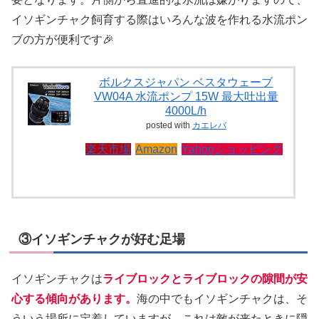
イソギンチャク飼育する際はいろんな波を作れる水流ポン
ブの方が便利です🎉
ボルクスジャパン ベスタウェーブ
VW04A 水流ポンプ 15W 最大吐出量
4000L/h
posted with
カエレバ
楽天市場
Amazon
Yahooショッピング
③イソギンチャクが好む足場
イソギンチャクは
ライブロックとライブロックの隙間が安
心する傾向があります。
海の中でもイソギンチャクは、そ
ういう場所に定着していますが、これは敵が来たときに隠