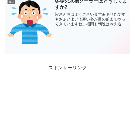
冬場の水槽クーラーはどうしてま
機材
チ、120セ...
すか❓
皆さんおはようございます🎄ドリ丸です
🎇さぁいよいよ寒い冬が目の前までやっ
てきていますね。福岡も朝晩は冷え込ん
で来ましたねぇ。さて、海水アクアリウ
ムをされている方であれば、当然10月後
半位からは水槽ヒーターは取り付けてあ
る事だと思いますが、水...
スポンサーリンク