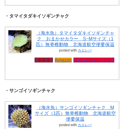
・タマイタダキイソギンチャク
（海水魚）タマイタダキイソギンチャ
ク おまかせカラー S−Mサイズ（1
匹）無脊椎動物 北海道航空便要保温
posted with
カエレバ
楽天市場
Amazon
Yahooショッピング
・サンゴイソギンチャク
（海水魚）サンゴイソギンチャク M
サイズ（1匹）無脊椎動物 北海道航空
便要保温
posted with
カエレバ