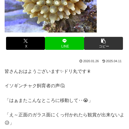
X
LINE
コピー
2020.01.26
2025.04.11
皆さんおはようございます✨ドリ丸です🎇
イソギンチャク飼育者の声🤔
「はぁまたこんなところに移動して‥😭」
「え～正面のガラス面にくっ付かれたら観賞が出来ないよ
😥」