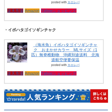
posted with
カエレバ
楽天市場
Amazon
Yahooショッピング
・イボハタゴイソギンチャク
（海水魚）イボハタゴイソギンチャ
ク おまかせカラー MLサイズ（1
匹）無脊椎動物 沖縄別途送料 北海
道航空便要保温
posted with
カエレバ
楽天市場
Amazon
Yahooショッピング