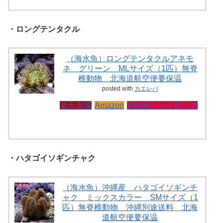
・ロングテンタクル
（海水魚）ロングテンタクルアネモ
ネ グリーン MLサイズ（1匹）無脊
椎動物 北海道航空便要保温
posted with
カエレバ
楽天市場
Amazon
Yahooショッピング
・ハタゴイソギンチャク
（海水魚）沖縄産 ハタゴイソギンチ
ャク ミックスカラー SMサイズ（1
匹）無脊椎動物 沖縄別途送料 北海
道航空便要保温