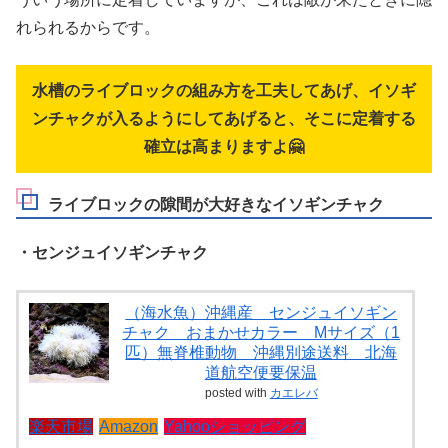
れられるからです。
水槽のライブロックの組み方を工夫してあげ、イソギ
ンチャクが入るようにしてあげると、そこに定着する
確立は高まりますよ🤗
ライブロックの隙間が大好きなイソギンチャク
・センジュイソギンチャク
（海水魚）沖縄産 センジュイソギン
チャク おまかせカラー Mサイズ（1
匹）無脊椎動物 沖縄別途送料 北海
道航空便要保温
posted with
カエレバ
楽天市場
Amazon
Yahooショッピング