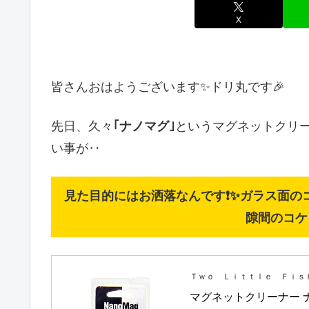
X
皆さんおはようございます✨ドリ丸です🎉
先日、久々
｢ナノマグ｣
というマグネットクリ
い事が‥
見た目的にはお洒落なんです❗✨ガラス面の
隙間のコケ
Ｔｗｏ Ｌｉｔｔｌｅ Ｆｉｓ
マグネットクリーナー 