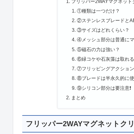
フリッパー2WAYマグネッ
①種類は一つだけ？
②ステンレスブレードとA
③サイズはどれくらい？
④メッシュ部分は普通に
⑤磁石の力は強い？
⑥緑コケや石灰藻は取れ
⑦フリッピングアクショ
⑧ブレードは半永久的に
⑨シリコン部分は要注意❗
まとめ
フリッパー2WAYマグネットク