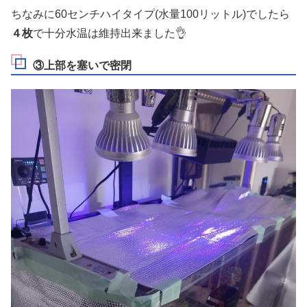
ちなみに60センチハイタイプ(水量100リットル)でしたら
４枚
で十分水温は維持出来ました👌
③上部を塞いで密閉