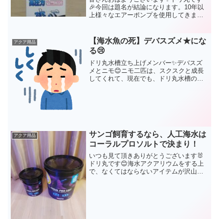
🎉今回は題名が結論になります。10年以
上様々なエアーポンプを使用してきまし
たが一週回って、今はドリ丸家の海水水
槽も、金魚水槽も全て【水心】のエアー
ポンプを使用しています🤗アクアリウム
【海水魚の死】デバスズメ★にな
アクア用品
をする以上、エアーポン...
る😢
ドリ丸水槽立ち上げメンバー✨デバスズ
メとニモ😊ニモ二匹は、スクスクと成長
してくれて、現在でも、ドリ丸水槽の主
役としていてくれています💝しかし、一
緒にいたはずのデバスズメ二匹の姿は、
現在のドリ丸水槽にはありません‥⭐にし
てしまいました😢今にし...
サンゴ飼育するなら、人工海水は
アクア用品
コーラルプロソルトで決まり！
いつも見て頂きありがとうございます🐰
ドリ丸です😊海水アクアリウムをする上
で、なくてはならないアイテムが沢山あ
ります。その中で、皆さんは人工海水は
何を使われていますか？様々なメーカー
さんが、それぞれに独自性を出し、素晴
らしい人工海水を販売され...