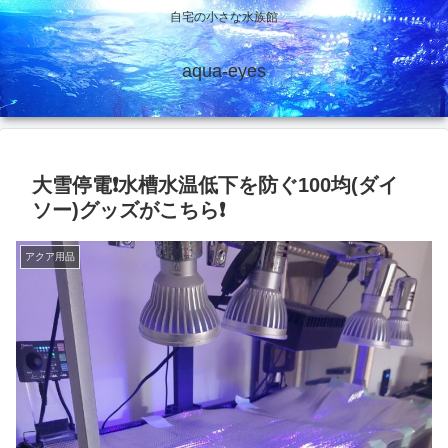
自宅の小さな水族館
aqua-eyes
大雪停電❗水槽水温低下を防ぐ100均(ダイ
ソー)グッズがこちら❗
アクア用品