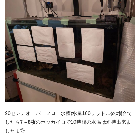
90センチオーバーフロー水槽(水量180リットル)の場合で
したら
7～8枚
のホッカイロで10時間の水温は維持出来ま
したよ👌