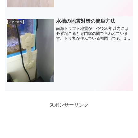
水槽の地震対策の簡単方法
アクア用品
南海トラフト地震が、今後30年以内には
必ず起こると専門家の間で言われていま
す。ドリ丸が住んでいる福岡市でも、15
年ほど前大地震が起きました‥日本は、
地震大国です😓アクアリウムをされてい
る方々は、外出中、多少の揺れに対して
も、｢水槽は大丈夫か...
スポンサーリンク