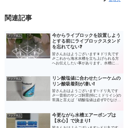
関連記事
今からライブロックを設置しよう
アクア用品
とする前にライブロックスタンド
を忘れてない❓
皆さんおはようございます🎇ドリ丸です
🎉これから海水水槽を立ち上げられる方
へお伝えしたい事があります。水槽に機
材に人工海水にライブロックにと、様々
なものを買われた事でしょう。海水水槽
って結構始めるまでの準備品が多いです
リン酸塩値に合わせたシーケムの
アクア用品
もんね😂その準備品の中に...
リン酸吸着剤が凄い❗
皆さんおはようございます✨ドリ丸です
🎉一昔前のサンゴ飼育(特にミドリイシ)の
常識と言えば「硝酸塩値は必ず0でなけれ
ばならない❗」でしたよね。もちろん今で
も硝酸塩値は0に近い方が状態よく飼育は
できるのですが、海外のアクアリストの
今更ながら水槽エアーポンプは
アクア用品
方々で、あえて...
【水心】で決まり❗
皆さんおはようございます✨ドリ丸です