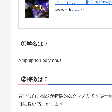
ド）（1匹） 北海道航空
posted with
カエレバ
①学名は？
Amphiprion polymnus
②特徴は？
背中に白い斑紋が特徴的なクマノミです🤩一
は細長い感じがします。