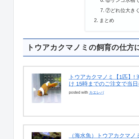
⑥サンゴ水槽
⑦どれ位大き
まとめ
トウアカクマノミの飼育の仕方
トウアカクマノミ【1匹】! 
け 15時までのご注文で当日発
posted with
カエレバ
（海水魚）トウアカクマノ