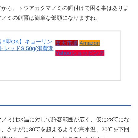
すから、トウアカクマノミの餌付けで困る事はありま
マノミの飼育は簡単な部類になりますね。
!!即OK】キョーリン
楽天市場
Amazon
レッドS 50g(消費期
Yahooショッピング
ノミは水温に対して許容範囲が広く、仮に28℃にな
、さすがに30℃を超えるような高水温、20℃を下回