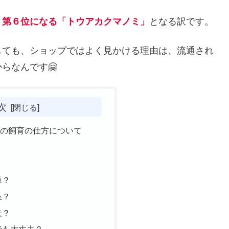
、
第６位になる「トウアカクマノミ」
となる訳です。
しても、ショップではよく見かける理由は、流通され
らなんです🤗
次
ミの飼育の仕方について
単？
位？
夫？