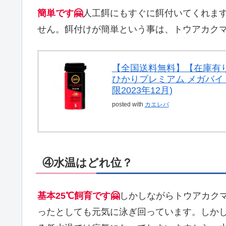
簡単です🤗
人工餌にもすぐに餌付いてくれま
せん。餌付けが簡単という事は、トウアカク
【全国送料無料】【在庫有り
ひかりプレミアム メガバイト
限2023年12月)
posted with
カエレバ
④水温はどれ位？
基本25℃飼育です🤗
しかしながらトウアカクマ
ったとしても元気に泳ぎ回っています。しかし