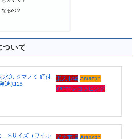
でも大丈夫？
くなるの？
について
海水魚 クマノミ 餌付
楽天市場
Amazon
送(t115
Yahooショッピング
ミ Sサイズ（ワイル
楽天市場
Amazon