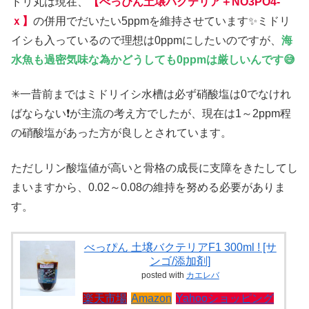
ドリ丸は現在、
【べっぴん土壌バクテリア＋NO3PO4-
ｘ】
の併用でだいたい5ppmを維持させています✨ミドリ
イシも入っているので理想は0ppmにしたいのですが、
海
水魚も過密気味な為かどうしても0ppmは厳しいんです😅
✳一昔前まではミドリイシ水槽は必ず硝酸塩は0でなけれ
ばならない❗が主流の考え方でしたが、現在は1～2ppm程
の硝酸塩があった方が良しとされています。
ただしリン酸塩値が高いと骨格の成長に支障をきたしてし
まいますから、0.02～0.08の維持を努める必要がありま
す。
べっぴん 土壌バクテリアF1 300ml ! [サ
ンゴ/添加剤]
posted with
カエレバ
楽天市場
Amazon
Yahooショッピング