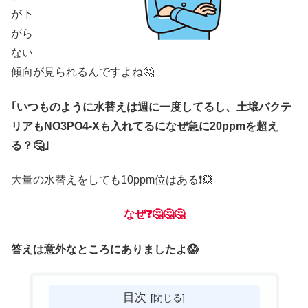
が下
がら
ない
傾向が見られるんですよね🤔
｢いつものように水替えは週に一度してるし、土壌バクテ
リアもNO3PO4-Xも入れてるになぜ急に20ppmを超え
る？🤔｣
大量の水替えをしても10ppm位はある❗💥
なぜ❓🤔🤔🤔
答えは意外なところにありましたよ😱
目次