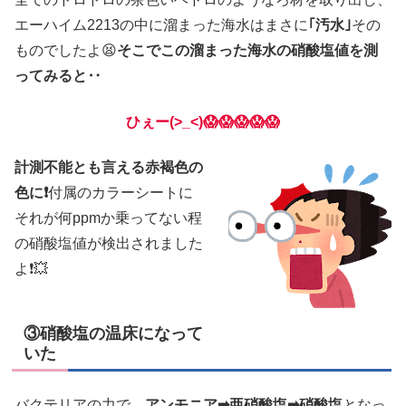
エーハイム2213の中に溜まった海水はまさに
｢汚水｣
その
ものでしたよ😫
そこでこの溜まった海水の硝酸塩値を測
ってみると‥
ひぇー(>_<)😱😱😱😱😱
計測不能とも言える赤褐色の
色に❗
付属のカラーシートに
それが何ppmか乗ってない程
の硝酸塩値が検出されました
よ❗💥
③硝酸塩の温床になって
いた
バクテリアの力で、
アンモニア➡亜硝酸塩➡硝酸塩
となっ