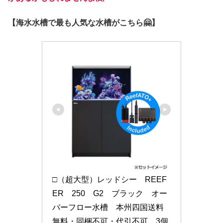
【海水水槽で最も人気な水槽がこちら🤗】
□（超大型）レッドシー　REEF
ER　250　G2　ブラック　オー
バーフロー水槽　本州四国送料
無料・同梱不可・代引不可　3個