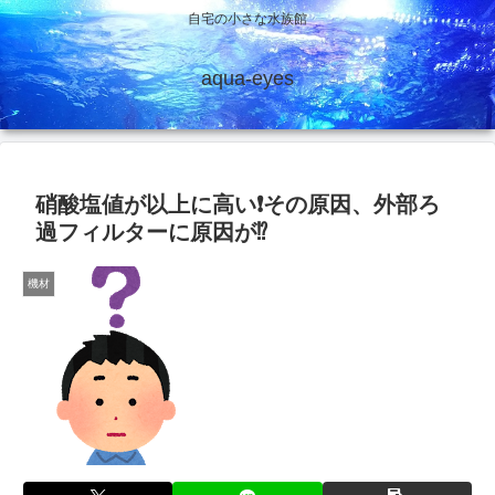
自宅の小さな水族館
aqua-eyes
硝酸塩値が以上に高い❗その原因、外部ろ
過フィルターに原因が⁉️
機材