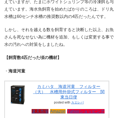
えていますが、たまにホワイトシュリンプ等の冷凍餌も与
えています。海水魚飼育を始めたばかりのころは、ドリ丸
水槽は60センチ水槽の推奨数以内の4匹だったんです。
しかし、それを越える数を飼育すると決断した以上、お魚
さんを死なせない為に機材を追加、もしくは変更する事で
水の汚れへの対策をしましたね。
【飼育数4匹だった頃の機材】
・
海道河童
カミハタ 海道河童 フィルター
（大） 水槽用外掛式フィルター 関
東当日便
posted with
カエレバ
楽天市場
Amazon
Yahooショッピング