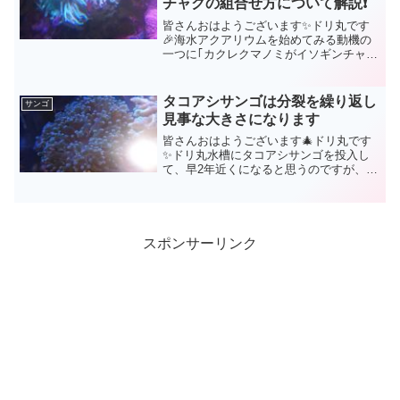
チャクの組合せ方について解説❗
皆さんおはようございます✨ドリ丸です
🎉海水アクアリウムを始めてみる動機の
一つに｢カクレクマノミがイソギンチャク
にモフモフしている姿を見てみたい❗｣と
いう方もいらっしゃるでしょう😍確かに
あの姿は癒されますよ😍イソギンチャク
タコアシサンゴは分裂を繰り返し
サンゴ
に身を委ねてモフモフ...
見事な大きさになります
皆さんおはようございます🎄ドリ丸です
✨ドリ丸水槽にタコアシサンゴを投入し
て、早2年近くになると思うのですが、着
実に成長してくれています。以前「タコ
アシサンゴを購入するならコロニータイ
プよりも枝状のブランチタイプがお勧
め」という記事をご紹介さ...
スポンサーリンク