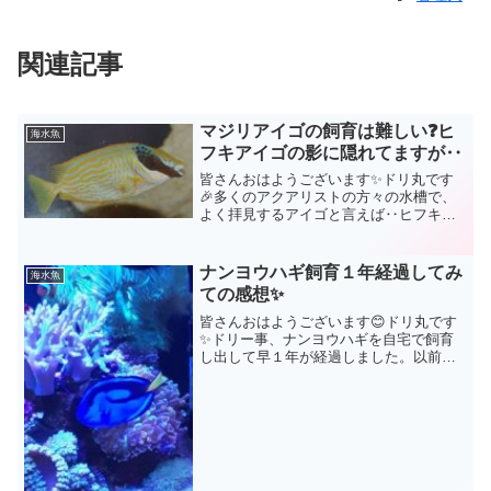
関連記事
マジリアイゴの飼育は難しい❓ヒ
海水魚
フキアイゴの影に隠れてますが‥
皆さんおはようございます✨ドリ丸です
🎉多くのアクアリストの方々の水槽で、
よく拝見するアイゴと言えば‥ヒフキア
イゴですよね✨ヒフキアイゴの飼育は難
しい？目を見張るような鮮やかなイエロ
ーの体色に、歌舞伎役者の様なフェイ
ナンヨウハギ飼育１年経過してみ
海水魚
ス、口元が突出してるせいか...
ての感想✨
皆さんおはようございます😊ドリ丸です
✨ドリー事、ナンヨウハギを自宅で飼育
し出して早１年が経過しました。以前、
ナンヨウハギを白点病にさせない為には❗
的な内容を書かせて頂きました。今回は
ナンヨウハギを実際１年飼育してみて、
また観察を続けてみて、...