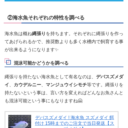
②海水魚それぞれの特性を調べる
海水魚は概ね
縄張り
を持ちます。それぞれに縄張りを作っ
てあげられるかで、推奨数よりも多く水槽内で飼育する事
が出来るようになります✨
混泳可能かどうかを調べる
縄張りを持たない海水魚として有名なのは、
デバスズメダ
イ
、
カウデルニー
、
マンジュウイシモチ
等です。縄張りを
持たないという事は、言い方を変えればどんなお魚さんと
も混泳可能という事にもなりますね🤗
デバスズメダイ ! 海水魚 スズメダイ 餌
付け 15時までのご注文で当日発送【ス