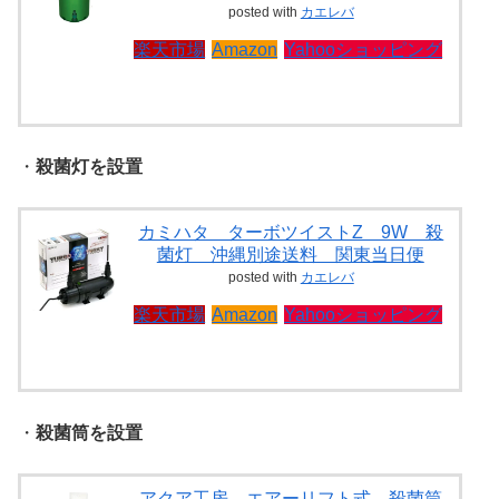
posted with
カエレバ
楽天市場
Amazon
Yahooショッピング
・
殺菌灯を設置
カミハタ ターボツイストZ 9W 殺
菌灯 沖縄別途送料 関東当日便
posted with
カエレバ
楽天市場
Amazon
Yahooショッピング
・
殺菌筒を設置
アクア工房 エアーリフト式 殺菌筒