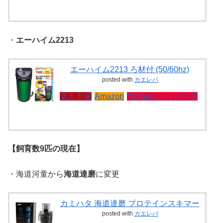
・
エーハイム2213
エーハイム2213 ろ材付 (50/60hz)
posted with
カエレバ
楽天市場
Amazon
Yahooショッピング
【飼育数9匹の現在】
・海道河童から
海道達磨
に変更
カミハタ 海道達磨 プロテインスキマー
posted with
カエレバ