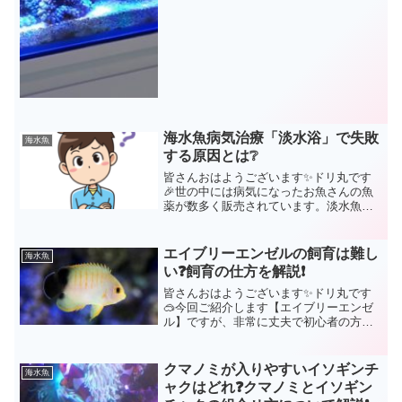
海水魚病気治療「淡水浴」で失敗
海水魚
する原因とは❔
皆さんおはようございます✨ドリ丸です
🎉世の中には病気になったお魚さんの魚
薬が数多く販売されています。淡水魚、
熱帯魚、海水魚、古代魚‥こういったも
のを飼育されている方であれば、何かし
ら一つ治療薬は常備されている事でしょ
エイブリーエンゼルの飼育は難し
海水魚
う。しかし、薬を使わない...
い❓飼育の仕方を解説❗
皆さんおはようございます✨ドリ丸です
🥽今回ご紹介します【エイブリーエンゼ
ル】ですが、非常に丈夫で初心者の方で
も長期飼育しやすいヤッコです🤗がしか
し‥🤔長期飼育している方のほとんどが
｢エイブリーエンゼルを買うなら5センチ
クマノミが入りやすいイソギンチ
海水魚
前後がお勧め❗｣と言わ...
ャクはどれ❓クマノミとイソギン