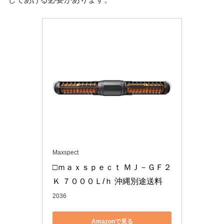
Maxspect
□ｍａｘｓｐｅｃｔ ＭＪ－ＧＦ２
Ｋ ７０００Ｌ/ｈ 沖縄別途送料
2036
Amazonで見る