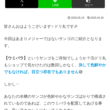
X
LINE
コピー
2020.05.19
2025.04.26
皆さんおはようございます✨ドリ丸です🎉
今回はあまりメジャーではないサンゴのご紹介となりま
す。
【ウミバラ】
というサンゴをご存知でしょうか？🤔ドリ丸
もショップで見かけたのは数回しかなく、
決して色鮮やか
でもなければ、目立つ存在でもありません
😅
しかし‥
あなたの水槽のサンゴが色鮮やかなサンゴばかりで構成さ
れているのであれば、このウミバラを配置してあげる事