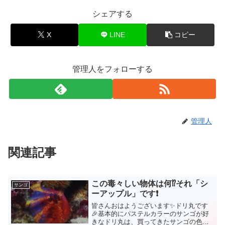
シェアする
X
LINE
コピー
管理人をフォローする
管理人
関連記事
この毒々しい物体は何⁉️それ「シ
サンゴ
ーアップル」です❗
皆さんおはようございます✨ドリ丸です
🎉基本的にパステルカラーのサンゴが好
きなドリ丸は、買ってきたサンゴの色揚