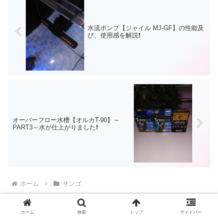
水流ポンプ【ジャイル MJ-GF】の性能及
び、使用感を解説❗
オーバーフロー水槽【オルカT-90】～
PART3～水が仕上がりました❗
ホーム
サンゴ
ホーム
検索
トップ
サイドバー