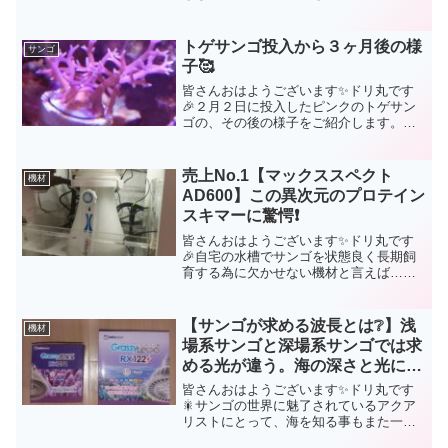
げを楽しんでいるのですが…「なんだ⁉️こ
の毒々しいカラーリングのサンゴは⁉️🥶」
ショップで初めてその姿を目の当たりに
トゲサンゴ投入から３ヶ月後の様
サンゴ
したドリ丸は、こ...
子🥰
皆さんおはようございます✨ドリ丸です
🎉２月２日に投入したピンクのトゲサン
ゴの、その後の様子をご紹介します。数
年前まではトゲサンゴを投入しても中々
成長させられなかったドリ丸水槽でした
が、機材も充実し、水質も安定している
売上No.1【マックススペクト
機材
せいか、今回は順調に育っ...
AD600】この異次元のプロテイン
スキマーに驚愕❗
皆さんおはようございます✨ドリ丸です
🎉自宅の水槽でサンゴを状態良く長期飼
育する為に欠かせない機材と言えば…プ
ロテインスキマーは重要機材の１つと言
えるでしょう。海水アクアリウムは本当
に沢山の機材が必要となる訳ですが、絶
【サンゴが求める波長とは❔】浅
機材
対に妥協してはならないの...
場系サンゴと深場系サンゴでは求
める光が違う。海の深さと光につ
いて❗
皆さんおはようございます✨ドリ丸です
🎇サンゴの世界に魅了されているアクア
リストにとって、海を知る事もまた一つ
の学びだと思います。今回ご紹介する内