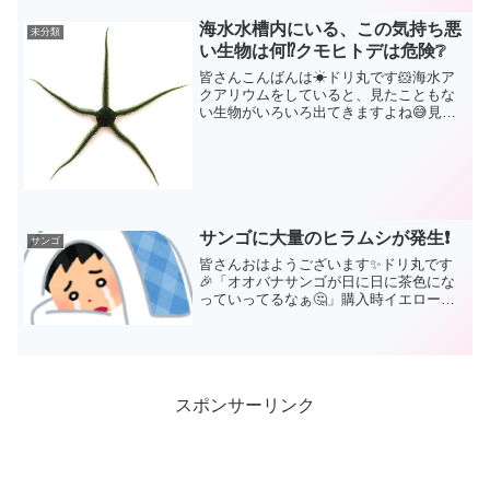
容は、「サンゴ飼育においての光は、深
さ、角度、色など多角的に考えてみる」
海水水槽内にいる、この気持ち悪
未分類
なのですが、その前にサン...
い生物は何⁉️クモヒトデは危険❔
皆さんこんばんは☀ドリ丸です🐹海水ア
クアリウムをしていると、見たこともな
い生物がいろいろ出てきますよね😅見た
こともないから名前も分からないし😅で
も、そんな時ホントに便利なのが、イン
ターネット😆ネット検索で、見たことな
い生物でも、見たまんまの...
サンゴに大量のヒラムシが発生❗
サンゴ
皆さんおはようございます✨ドリ丸です
🎉「オオバナサンゴが日に日に茶色にな
っていってるなぁ🤔」購入時イエローの
美しかったはずのオオバナサンゴの色が
変わってきた様に思っていたのですが…
【購入当時のオオバナサンゴ】よ～く見
てみると、その茶色の物体...
スポンサーリンク