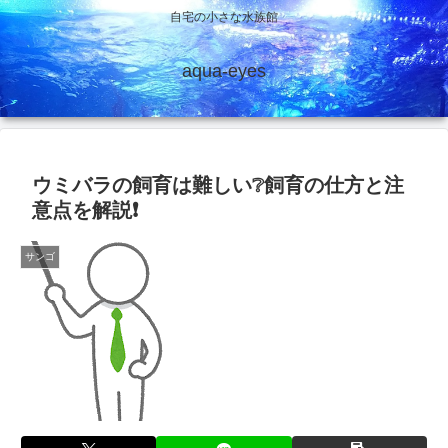
自宅の小さな水族館
aqua-eyes
ウミバラの飼育は難しい❔飼育の仕方と注
意点を解説❗
サンゴ