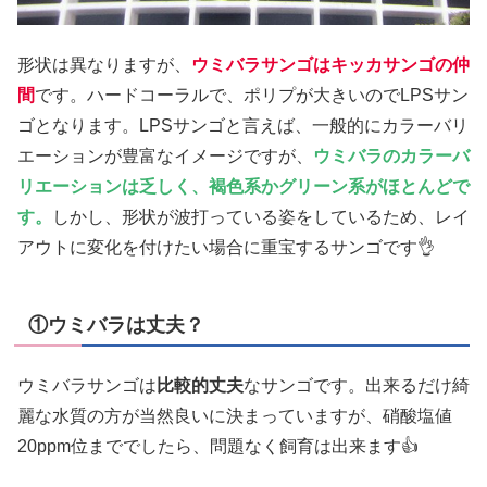
形状は異なりますが、
ウミバラサンゴはキッカサンゴの仲
間
です。ハードコーラルで、ポリプが大きいのでLPSサン
ゴとなります。LPSサンゴと言えば、一般的にカラーバリ
エーションが豊富なイメージですが、
ウミバラのカラーバ
リエーションは乏しく、褐色系かグリーン系がほとんどで
す。
しかし、形状が波打っている姿をしているため、レイ
アウトに変化を付けたい場合に重宝するサンゴです👌
①ウミバラは丈夫？
ウミバラサンゴは
比較的丈夫
なサンゴです。出来るだけ綺
麗な水質の方が当然良いに決まっていますが、硝酸塩値
20ppm位まででしたら、問題なく飼育は出来ます👍