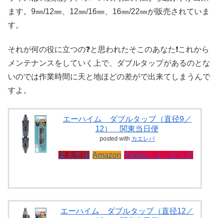
ます。9㎜/12㎜、12㎜/16㎜、16㎜/22㎜が販売されていま
す。
それが何の役に立つの❓と思われたそこのあなた❗これから
メンテナンスをしていく上で、ダブルタップがあるのとな
いのでは作業時間に天と地ほどの差がで出来てしまうんで
すよ。
エーハイム ダブルタップ（直径9／
12） 関東当日便
posted with
カエレバ
楽天市場
Amazon
Yahooショッピング
エーハイム ダブルタップ（直径12／