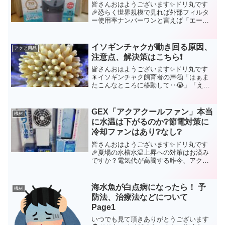
皆さんおはようございます✨ドリ丸です
🎉恐らく世界規模で見れば外部フィルタ
ー使用率ナンバーワンと言えば「エーハ
イム」ではないでしょうか。国内のアク
アリウムショップでも、エーハイム外部
フィルターを置いてない店はないと言え
イソギンチャクが動き回る原因、
アクア用品
る程、超人気の外部フィル...
注意点、解決策はこちら❗
皆さんおはようございます✨ドリ丸です
🎇イソギンチャク飼育者の声🤔「はぁま
たこんなところに移動して‥😭」「え～
正面のガラス面にくっ付かれたら観賞が
出来ないよ😥」「水流ポンブギリギリに
移動したけど、ポンブに巻き込まれたら
GEX「アクアクールファン」本当
機材
大変😱」等々、カクレクマ...
に水温は下がるのか❔節電対策に
冷却ファンはあり❔なし❔
皆さんおはようございます✨ドリ丸です
🎉夏場の水槽水温上昇への対策はお済み
ですか？電気代が高騰する昨今、アクア
リストにとってランニングコストが上が
るのは死活問題ですよね😣特にミドリイ
シといった水温に敏感なサンゴ飼育をさ
海水魚が白点病になったら！ 予
機材
れている方であれば、当然...
防法、治療法などについて
Page1
いつでも見て頂きありがとうございます