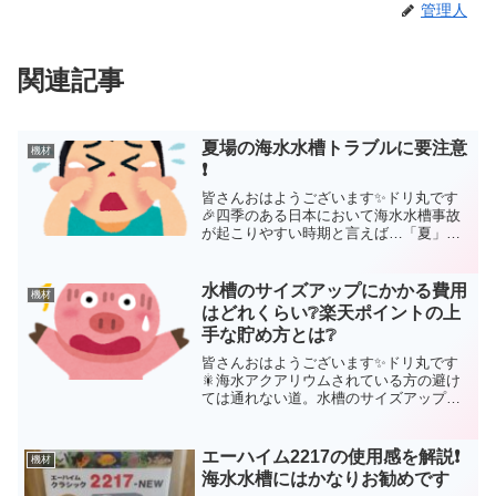
管理人
関連記事
夏場の海水水槽トラブルに要注意
機材
❗
皆さんおはようございます✨ドリ丸です
🎉四季のある日本において海水水槽事故
が起こりやすい時期と言えば…「夏」と
「冬」です。海水アクアリウムを止める
方が最も多いのも夏と冬だということを
ご存知でしたか？今回は、海水アクアリ
水槽のサイズアップにかかる費用
機材
ウムを始めたばかりの方が...
はどれくらい❔楽天ポイントの上
手な貯め方とは❔
皆さんおはようございます✨ドリ丸です
🎇海水アクアリウムされている方の避け
ては通れない道。水槽のサイズアップ問
題🤗初めて水槽が家に届いた日のことを
覚えていますか？ドリ丸も60センチ水槽
を最初見た時は「大きい❗」と思いました
エーハイム2217の使用感を解説❗
機材
よ。ところが今では‥...
海水水槽にはかなりお勧めです