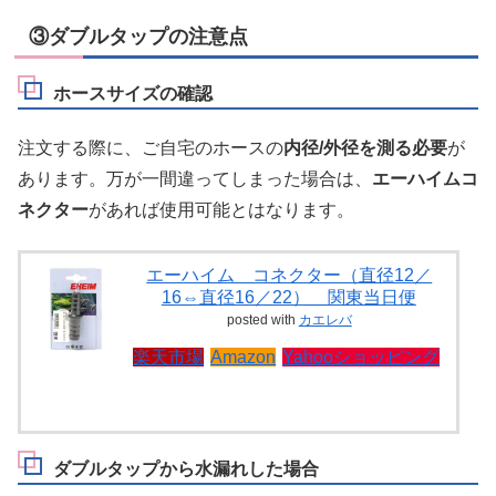
③ダブルタップの注意点
ホースサイズの確認
注文する際に、ご自宅のホースの
内径/外径を測る必要
が
あります。万が一間違ってしまった場合は、
エーハイムコ
ネクター
があれば使用可能とはなります。
エーハイム コネクター（直径12／
16⇔直径16／22） 関東当日便
posted with
カエレバ
楽天市場
Amazon
Yahooショッピング
ダブルタップから水漏れした場合