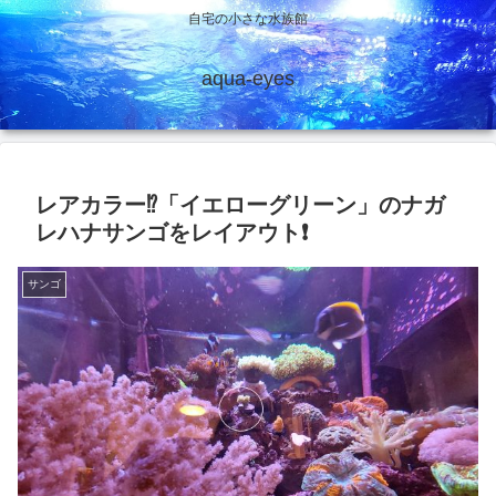
自宅の小さな水族館
aqua-eyes
レアカラー⁉️「イエローグリーン」のナガ
レハナサンゴをレイアウト❗
サンゴ