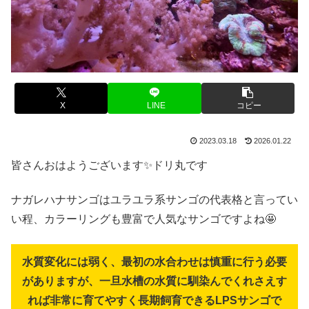
X
LINE
コピー
2023.03.18
2026.01.22
皆さんおはようございます✨ドリ丸です
ナガレハナサンゴはユラユラ系サンゴの代表格と言ってい
い程、カラーリングも豊富で人気なサンゴですよね🤩
水質変化には弱く、最初の水合わせは慎重に行う必要
がありますが、一旦水槽の水質に馴染んでくれさえす
れば非常に育てやすく長期飼育できるLPSサンゴで