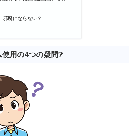
、邪魔にならない？
ム使用の4つの疑問❔