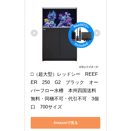
□（超大型）レッドシー　REEF
ER　250　G2　ブラック　オー
バーフロー水槽　本州四国送料
無料・同梱不可・代引不可　3個
口　700サイズ
Amazonで見る