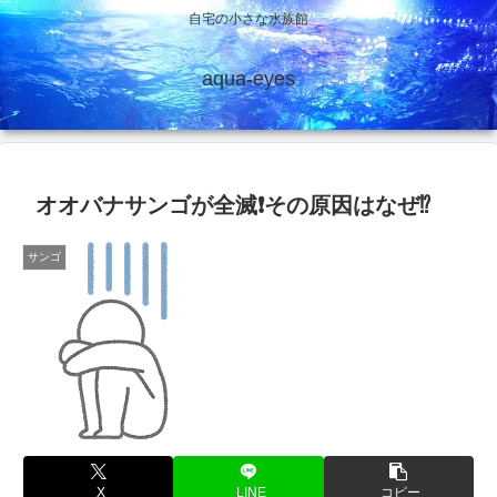
自宅の小さな水族館
aqua-eyes
オオバナサンゴが全滅❗その原因はなぜ⁉️
サンゴ
X
LINE
コピー