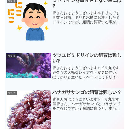
ミドリイシを白化させない為には
サンゴ
❓
皆さんおはようございます🎍ドリ丸です
🎇数ヶ月前、ドリ丸水槽にお迎えしたミ
ドリイシですが、順調に飼育する事が出
来ています。サンゴ飼育において、最も
難しい部類に入るミドリイシが、今のと
ころ白化する事もなく、少しづつではあ
りますが成長していますよ...
ツツユビミドリイシの飼育は難し
サンゴ
い❔
皆さんおはようございます✨ドリ丸です
🎉久々の大幅なレイアウト変更に伴い、
ぽっかりと空いたスペースにミドリイシ
を購入致しました🤗今回購入したミドリ
イシはヤフオクでいつもお世話になって
います「ビークール」さんから落札させ
ハナガササンゴの飼育は難しい？
サンゴ
て頂きました(こちらのシ...
皆さんおはようございます✨ドリ丸です
😊皆さん、ハナガササンゴというサンゴ
をご存じですか？順調に育つと、本当に
見応えがあり、水槽内のランドマーク的
な存在になりますよ✨こちらダイナミッ
クにユラユラ水流に揺れ、見応えのある
ハナガササンゴなんですが...