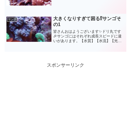
大きくなりすぎて困る⁉️サンゴそ
サンゴ
の1
皆さんおはようございます✨ドリ丸です
🎉サンゴにはそれぞれ成長スピードに違
いがあります。【水質】【水流】【光】
【水温】この４つが、そのサンゴに適し
最高の環境になる事でサンゴは水槽内で
も成長していきます👍そんな中、現在ド
リ丸本水槽にいるサンゴの...
スポンサーリンク