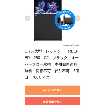
□（超大型）レッドシー　REEF
ER　250　G2　ブラック　オー
バーフロー水槽　本州四国送料
無料・同梱不可・代引不可　3個
口　700サイズ
Amazonで見る
楽天市場で見る