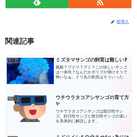
管理人
関連記事
ミズタマサンゴの飼育は難しい❓
サンゴ
風船？ブドウ？グミ？この珍しいサンゴ
は一体何？なんだかポリプが弾けそうで
怖いなぁ。ドリ丸の初見はそういった印
象をもちましたが、あなたはどうです
か？その正体はバブルコーラル。通称ミ
ズタマサンゴです。果たして飼育は簡単
なのか？難しいのか？
ウチウラタコアシサンゴの育て方
サンゴ
✨
ウチウラタコアシサンゴは陰日性サン
ゴ。好日性サンゴと陰日性サンゴの違い
を具体的に解説します。