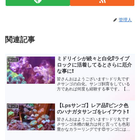
管理人
関連記事
ミドリイシが続々と白化⁉️ライブ
サンゴ
ロックに活着してるとさらに厄介
な事に❗
皆さんおはようございます✨ドリ丸です
🎉サンゴの白化。サンゴ飼育をしている
方であれば何度も経験する事です。【水
質】【照明】【水流】【水温】この４つ
のポイントをしっかり押さえているつも
りでも、時として水槽内のサンゴは白化
【Lpsサンゴ】レア品⁉️ピンク色
サンゴ
したりするものです。だか...
のハナガタサンゴをレイアウト❗
皆さんおはようございます✨ドリ丸です
🎉サンゴ水槽の魅力は何と言っても色彩
豊かなカラーリングです😍サンゴには大
きく分けて「SPSサンゴ」「LPSサン
ゴ」「ソフトコーラル」が存在します