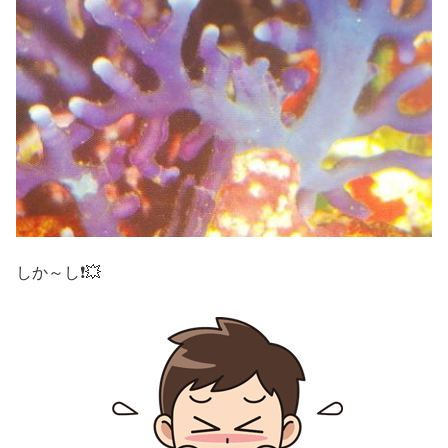
しか～し❗💥