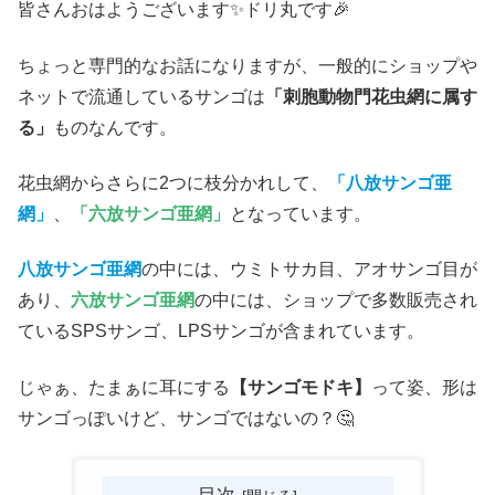
皆さんおはようございます✨ドリ丸です🎉
ちょっと専門的なお話になりますが、一般的にショップや
ネットで流通しているサンゴは
「刺胞動物門花虫網に属す
る」
ものなんです。
花虫網からさらに2つに枝分かれして、
「八放サンゴ亜
網」
、
「六放サンゴ亜網」
となっています。
八放サンゴ亜網
の中には、ウミトサカ目、アオサンゴ目が
あり、
六放サンゴ亜網
の中には、ショップで多数販売され
ているSPSサンゴ、LPSサンゴが含まれています。
じゃぁ、たまぁに耳にする
【サンゴモドキ】
って姿、形は
サンゴっぽいけど、サンゴではないの？🤔