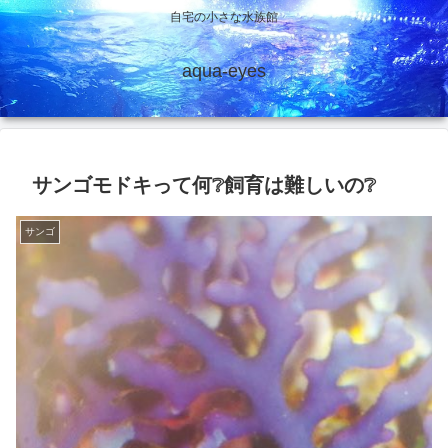
自宅の小さな水族館
aqua-eyes
サンゴモドキって何❔飼育は難しいの❔
サンゴ