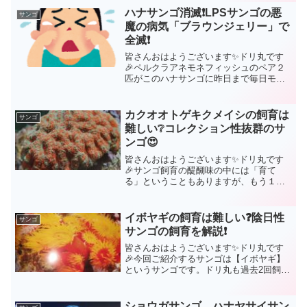
が、飼育難易度も比較的簡単で人気なの
ハナサンゴ消滅❗LPSサンゴの悪
サンゴ
はLPSサンゴです。この...
魔の病気「ブラウンジェリー」で
全滅❗
皆さんおはようございます✨ドリ丸です
🎉ペルクラアネモネフィッシュのペア２
匹がこのハナサンゴに昨日まで毎日モフ
モフ過ごしていたのですが…消滅しまし
た😫大きく成長していたハナサンゴを１
日、たった１日で捨てなければいけなく
カクオオトゲキクメイシの飼育は
サンゴ
なった理由が「ブラウンジ...
難しい❔コレクション性抜群のサ
ンゴ😍
皆さんおはようございます✨ドリ丸です
🎉サンゴ飼育の醍醐味の中には「育て
る」ということもありますが、もう１つ
「集める」ということもあります。いわ
ゆるコレクターというやつですね🤗世界
中のアクアリストの中には、ただ１つの
イボヤギの飼育は難しい❓陰日性
サンゴ
種類だけを集め水槽を彩られ...
サンゴの飼育を解説❗
皆さんおはようございます✨ドリ丸です
🎉今回ご紹介するサンゴは【イボヤギ】
というサンゴです。ドリ丸も過去2回飼育
にチャレンジしてみましたが‥2回ともダ
メにしてしまいましたぁ😭イボヤギの飼
育が難しいかと聞かれたら、即答で答え
ショウガサンゴ、ハナヤサイサン