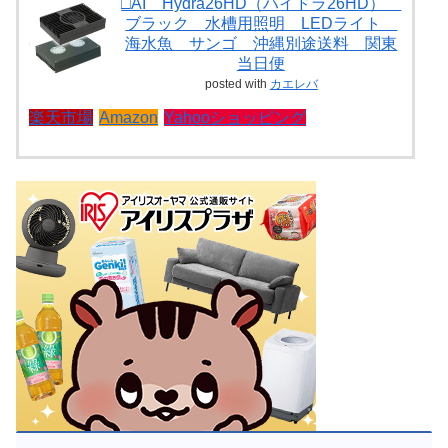
□AI Hydra26HD（ハイドラ26HD）
ブラック 水槽用照明 LEDライト
海水魚 サンゴ 沖縄別途送料 関東
当日便
posted with
カエレバ
楽天市場
Amazon
Yahooショッピング