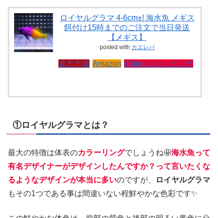
ロイヤルグラマ 4-6cm±! 海水魚 メギス
餌付け15時までのご注文で当日発送
【メギス】
posted with
カエレバ
楽天市場
Amazon
Yahooショッピング
①ロイヤルグラマとは？
最大の特徴は体表の
カラーリング
でしょうね🤩
海水魚って
有名デザイナーがデザインしたんですか？って言いたくな
るようなデザインが本当に多い
のですが、
ロイヤルグラマ
もその1つである事は間違いない程鮮やかな色彩です✨