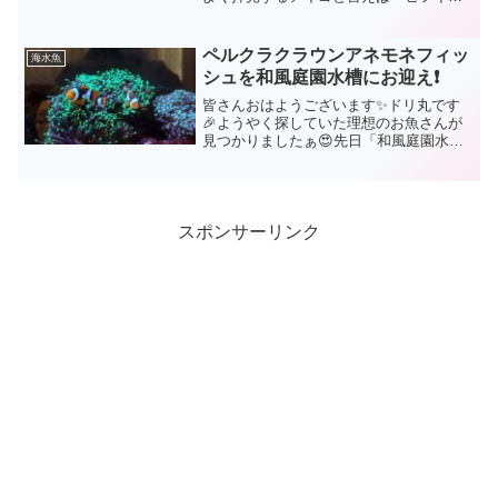
イゴですよね✨ヒフキアイゴの飼育は難
しい？目を見張るような鮮やかなイエロ
ーの体色に、歌舞伎役者の様なフェイ
ペルクラクラウンアネモネフィッ
海水魚
ス、口元が突出してるせいか...
シュを和風庭園水槽にお迎え❗
皆さんおはようございます✨ドリ丸です
🎉ようやく探していた理想のお魚さんが
見つかりましたぁ😍先日「和風庭園水
槽」の記事にて、入荷待ちのお魚さんが
いる事をお伝えしていましたが、やっと
来ました❗LPSサンゴ水槽のサイズアップ
(和風庭園水槽)Par...
スポンサーリンク