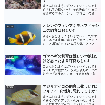
す
皆さんおはようございます✨ドリ丸です
🎉「忍者の様なハゼ」その理由が今回ご
紹介するフルムーンリーフゴビーの習性
からくるものです。こちらのハゼ、とに
かく岩影やオーバーハング部分に張り付
きます。しかも張り付き方も独特で、逆
オレンジフィンアネモネフィッシ
海水魚
さまになって張り付いてい...
ュの飼育は難しい❔
皆さんおはようございます✨ドリ丸です
🎉日本で海水魚と言えば「カクレクマノ
ミ」と認知されている程人気なクマノミ
達🤗世界中にはホントに多くのクマノミ
の種類が存在しているものです。海水魚
飼育を少しでも囓った事がある方なら
ゴマハギの飼育は難しい❔地味だ
海水魚
「クマノミ飼育は簡単」と言...
けど思ったより可愛らしい❗
皆さんおはようございます✨ドリ丸です
🎉ドリ丸水槽に入れるお魚さんの一つの
基準は「派手さ✨」ザ・海水魚❗😍と言わ
んばかりのパステル感を持っているかど
うかを選考基準としています。とある日
曜日、いつものショップに餌を買うため
マジリアイゴの飼育は難しい❓ヒ
海水魚
だけに立ち寄ったつもり...
フキアイゴの影に隠れてますが‥
皆さんおはようございます✨ドリ丸です
🎉多くのアクアリストの方々の水槽で、
よく拝見するアイゴと言えば‥ヒフキア