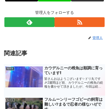
管理人をフォローする
管理人
関連記事
カウデルニーの稚魚は順調に育っ
海水魚
ています❗
皆さんおはようございます✨ドリ丸です
🎉2週間ほど前、カウデルニーの稚魚の続
報を書かせて頂きましたが、今回は続々
報となります🤗カウデルニーに異変！？
これはもしかして産卵？続報！カウデル
ニーの稚魚はその後どうなった？カウデ
フルムーンリーフゴビーの飼育は
海水魚
ルニーの稚魚達の変化①...
難しい❔まるで忍者の様なハゼで