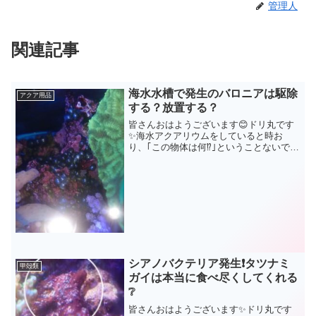
管理人
関連記事
海水水槽で発生のバロニアは駆除
アクア用品
する？放置する？
皆さんおはようございます😊ドリ丸です
✨海水アクアリウムをしていると時お
り、｢この物体は何⁉️｣ということないです
か？ドリ丸も初心者の頃はよくありまし
たよ。カーリーに始まり、ウミケムシ、
クモヒトデ‥そして今回ご紹介する｢バロ
ニア｣です😫バロニ...
シアノバクテリア発生❗タツナミ
甲殻類
ガイは本当に食べ尽くしてくれる
❔
皆さんおはようございます✨ドリ丸です