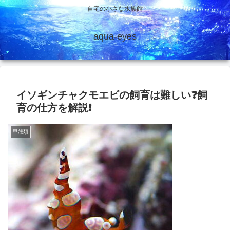
自宅の小さな水族館
aqua-eyes
イソギンチャクモエビの飼育は難しい❓飼
育の仕方を解説❗
甲殻類