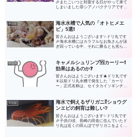
🎉またこいつと対面する日がやって来て
しまいました😡シアノバクテリアです🥶
茶コケ、緑コケ、ひげコケ、海水水槽に
は様々なコケが発生するものですが、こ
れらのコケはどうとでもなります。しか
海水水槽で人気の「オトヒメエ
甲殻類
し❗シアノバクテリアだけ...
ビ」5選❗
皆さんおはようございます✨ドリ丸です
🎉海水水槽にはカラフルなお魚さんが泳
ぎ回っている中、それに勝るとも劣らな
い程、水槽内を賑わしてくれる存在と言
えば…甲殻類です🤗あなたの水槽にも何
かしらのエビやカニ、ヤドカリが入って
キャメルシュリンプ🆚カーリー❗
甲殻類
いるのではないでしょうか...
効果はあるのか❓
皆さんおはようございます🎄ドリ丸です
🎇以前ドリ丸水槽で発生した「カーリ
ー」正式名称は、セイタカイソギンチャ
クと呼ばれ、水槽内に発生してしまうと
大変厄介な生き物です。何が厄介か。ま
ず一つが猛毒な為、付近のサンゴは接触
海水で飼えるザリガニ⁉️ショウグ
甲殻類
してしまうとダメにしてしま...
ンエビの飼育は難しい❔
皆さんおはようございます✨ドリ丸です
🎉子供の頃、長崎の田舎に住んでいたド
リ丸は近くの田んぼでザリガニをよく見
かけたものです。まぁ、福岡市内では全
く見ないですけどね😅今回ご紹介する