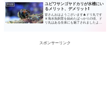
「ショウグンエビ」、見た目は本当に皆
ユビワサンゴヤドカリが水槽にい
甲殻類
さんがよく知ってるザリガニ...
るメリット、デメリット❗
皆さんおはようございます🎄ドリ丸です
🎇海水魚飼育を始めたばっかりの頃、ド
リ丸はある生体にも魅了されましたよ✨
その名は【ユビワサンゴヤドカリ】ヤド
カリってあの海辺にいるヤドカリ？いえ
いえ。あの黒っぽいヤドカリではなく
て、とにかくカラフルで美し...
スポンサーリンク