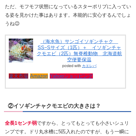
ただ、モフモフ状態になっているスターポリプに入ってい
る姿を見かけた事はあります。本能的に安心するんでしょ
うね😉
（海水魚）サンゴイソギンチャク
SS−Sサイズ（1匹）＋ イソギンチャ
クモエビ（2匹）無脊椎動物 北海道航
空便要保温
posted with
カエレバ
楽天市場
Amazon
Yahooショッピング
②イソギンチャクモエビの大きさは？
全長1センチ弱
ですから、とってもとっても小さいシュリ
ンプです。ドリ丸水槽に5匹入れたのですが、もう一瞬に