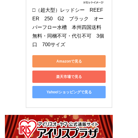
□（超大型）レッドシー　REEF
ER　250　G2　ブラック　オー
バーフロー水槽　本州四国送料
無料・同梱不可・代引不可　3個
口　700サイズ
Amazonで見る
楽天市場で見る
Yahoo!ショッピングで見る