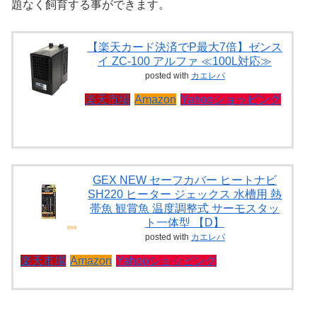
題なく飼育する事ができます。
【楽天カード決済でP最大7倍】ゼンス
イ ZC-100 アルファ ≪100L対応≫
posted with
カエレバ
楽天市場
Amazon
Yahooショッピング
GEX NEW セーフカバー ヒートナビ
SH220 ヒーター ジェックス 水槽用 熱
帯魚 観賞魚 温度調整式 サーモスタッ
ト一体型 【D】
posted with
カエレバ
楽天市場
Amazon
Yahooショッピング