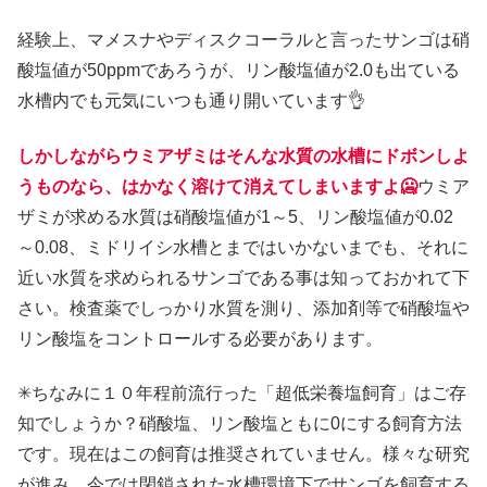
経験上、マメスナやディスクコーラルと言ったサンゴは硝
酸塩値が50ppmであろうが、リン酸塩値が2.0も出ている
水槽内でも元気にいつも通り開いています👌
しかしながらウミアザミはそんな水質の水槽にドボンしよ
うものなら、はかなく溶けて消えてしまいますよ🥶
ウミア
ザミが求める水質は硝酸塩値が1～5、リン酸塩値が0.02
～0.08、ミドリイシ水槽とまではいかないまでも、それに
近い水質を求められるサンゴである事は知っておかれて下
さい。検査薬でしっかり水質を測り、添加剤等で硝酸塩や
リン酸塩をコントロールする必要があります。
✳ちなみに１０年程前流行った「超低栄養塩飼育」はご存
知でしょうか？硝酸塩、リン酸塩ともに0にする飼育方法
です。現在はこの飼育は推奨されていません。様々な研究
が進み、今では閉鎖された水槽環境下でサンゴを飼育する