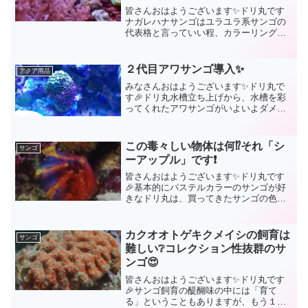
皆さんおはようございます✨ドリ丸です
ナガレハナサンゴはユラユラ系サンゴの
代表格と言っていい程、カラーリングも
豊富で人気なサンゴですよね🤩水質変化
には弱く、最初の水合わせは慎重に行う
必要がありますが、一旦水槽の水質に馴
２代目アワサンゴ導入✨
アクア用品
染んでくれさえすれば非常...
みなさんおはようございます✨ドリ丸で
す🎉ドリ丸水槽立ち上げから、水槽を彩
ってくれたアワサンゴがいよいよダメに
なってしまいました😢下の方から徐々に
白化していき、つい先日までには、この
様な状態に😭そこで、以前はロングポリ
この毒々しい物体は何⁉️それ「シ
サンゴ
プのアワサンゴでしたが、...
ーアップル」です❗
皆さんおはようございます✨ドリ丸です
🎉基本的にパステルカラーのサンゴが好
きなドリ丸は、買ってきたサンゴの色揚
げを楽しんでいるのですが…「なんだ⁉️こ
の毒々しいカラーリングのサンゴは⁉️🥶」
ショップで初めてその姿を目の当たりに
カクオオトゲキクメイシの飼育は
サンゴ
したドリ丸は、こ...
難しい❔コレクション性抜群のサ
ンゴ😍
皆さんおはようございます✨ドリ丸です
🎉サンゴ飼育の醍醐味の中には「育て
る」ということもありますが、もう１つ