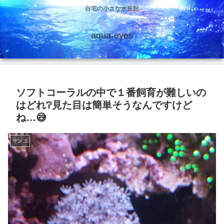
自宅の小さな水族館
aqua-eyes
ソフトコーラルの中で１番飼育が難しいの
はどれ❔見た目は簡単そうなんですけど
ね…😅
サンゴ