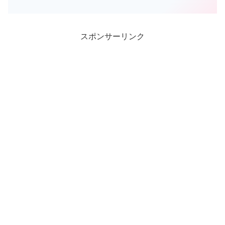
「集める」ということもあります。いわ
ゆるコレクターというやつですね🤗世界
中のアクアリストの中には、ただ１つの
種類だけを集め水槽を彩られ...
スポンサーリンク