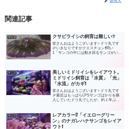
管理人
関連記事
クサビライシの飼育は難しい❔
サンゴ
皆さんおはようございます✨ドリ丸です
🎉いきなりですがクエスチョン❗問い
1「サンゴの中には動き回るサンゴがい
る？🤔」問い2「サンゴの中にはひっくり
返っても自分で起き上がる事が出来るサ
ンゴがいる？🤔」答えは２つとも
「YES」です🤗ハードコーラル...
美しいミドリイシをレイアウト。
サンゴ
ミドリイシ飼育は「水質」「光」
「水流」がカギ❗
皆さんおはようございます✨ドリ丸です
🎉最近はもっぱらLPSサンゴばかりを購
入していたドリ丸でしたが、約１年ぶり
にSPSサンゴを購入致しました🤗ミドリ
イシです。ショップで見た瞬間一目惚れ
した今回のミドリイシ。形、サイズ感、
レアカラー⁉️「イエローグリー
サンゴ
色合い、どれを取って...
ン」のナガレハナサンゴをレイア
ウト❗