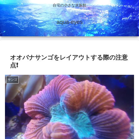
自宅の小さな水族館
aqua-eyes
オオバナサンゴをレイアウトする際の注意
点❗
サンゴ