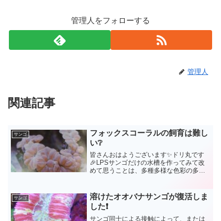
管理人をフォローする
管理人
関連記事
フォックスコーラルの飼育は難し
サンゴ
い❔
皆さんおはようございます✨ドリ丸です
🎉LPSサンゴだけの水槽を作ってみて改
めて思うことは、多種多様な色彩の多さ
です😍色彩を楽しみたいと思われている
方は、２本目、３本目の水槽はあえて
LPSサンゴのみの水槽はかなりお勧めで
溶けたオオバナサンゴが復活しま
サンゴ
す。LPSサンゴ水槽を...
した❗
サンゴ同士による接触によって、または