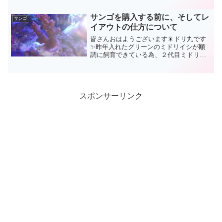
り、白化してダメにしてしまったり‥ド
リ丸水槽でも何度となく、...
サンゴを購入する前に、そしてレ
サンゴ
イアウトの仕方について
皆さんおはようございます🎇ドリ丸です
✨昨年入れたグリーンのミドリイシが順
調に飼育できている為、２代目ミドリイ
シとして、トンガ産の赤いミドリイシを
購入してみる事にしました。大きなミド
リイシだと凄く高いので（約1万円～2万
円）、今回も枝打ちのミ...
スポンサーリンク