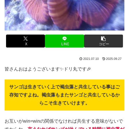
X
LINE
コピー
2021.07.10
2025.09.27
皆さんおはようございます✨ドリ丸です🎉
サンゴは生きていく上で褐虫藻と共生している事はご
存知ですよね。褐虫藻もまたサンゴと共生しているか
らこそ生きていけます。
お互いがwin=winの関係でなければ共生する意味がないで