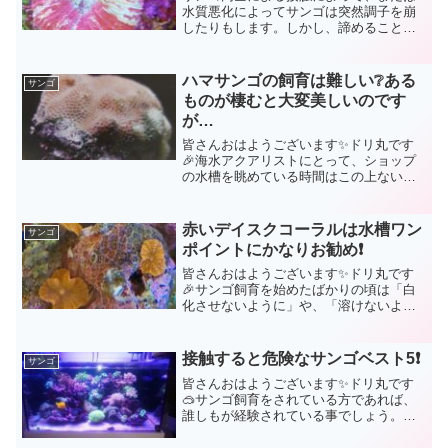
水質悪化によってサンゴは突然調子を崩
したりもします。しかし、諦めることは
ありませんよ。きちんとした対処法を知
っていれば元通りに戻してあげることは
かのうですから。
ハマサンゴの飼育は難しい❔ある
サンゴ
ものが棲むと大変美しいのです
が…
皆さんおはようございます✨ドリ丸です
🎉海水アクアリストにとって、ショップ
の水槽を眺めている時間はこの上ない至
福の時間😍日々の仕事の大変さやストレ
スから心が解放され、ある意味パワース
ポット的な聖地。ドリ丸も癒しを求めて
赤いデイスクコーラルは水槽ワン
サンゴ
月に数回はショップに足を...
ポイントにかなりお勧め❗
皆さんおはようございます✨ドリ丸です
🎉サンゴ飼育を始めたばかりの頃は「白
化させないように」や、「溶けないよう
に」を願っていたドリ丸。初心者の頃は
水質に対してもアバウト、機材も貧弱で
したから、せっかく買ってきたサンゴを
接触すると危険なサンゴベスト5❗
サンゴ
ダメにする事も度々でした...
皆さんおはようございます✨ドリ丸です
🥽サンゴ飼育をされている方であれば、
誰しもが経験されている事でしょう。サ
ンゴ同士の接触による被害❗💥何万円もす
るサンゴが、接触によって溶かされた