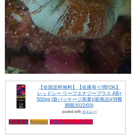
【全国送料無料】【在庫有り!!即OK】
レッドシー リーフエナジープラス AB+
500ml (新パッケージ黒黄)(新商品)(消費
期限2022/03)
posted with
カエレバ
楽天市場
Amazon
Yahooショッピング