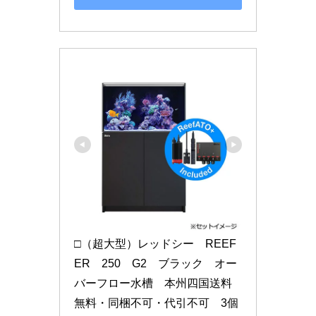
□（超大型）レッドシー　REEF
ER　250　G2　ブラック　オー
バーフロー水槽　本州四国送料
無料・同梱不可・代引不可　3個