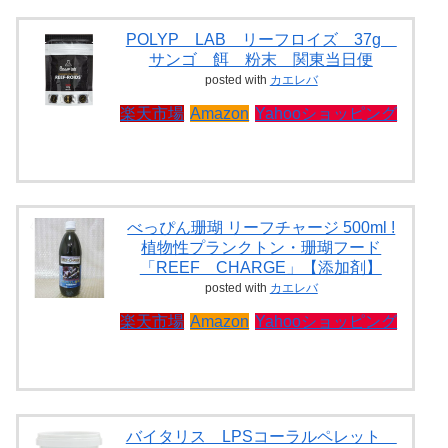
POLYP LAB リーフロイズ 37g
サンゴ 餌 粉末 関東当日便
posted with
カエレバ
楽天市場
Amazon
Yahooショッピング
べっぴん珊瑚 リーフチャージ 500ml !
植物性プランクトン・珊瑚フード
「REEF CHARGE」【添加剤】
posted with
カエレバ
楽天市場
Amazon
Yahooショッピング
バイタリス LPSコーラルペレット