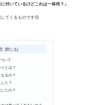
数に付いているけどこれは一体何？」
してくるものです😣
次
について
カイとは？
くなるの？
入した？
殖したの？
？