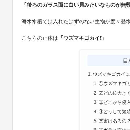
「後ろのガラス面に白い貝みたいなものが無
海水水槽では入れたはずのない生物が度々登場
こちらの正体は
「ウズマキゴカイ❗」
目
ウズマキゴカイ
①ウズマキゴ
②どの位大き
③どこから侵
④どうして繁
⑤害はあるの