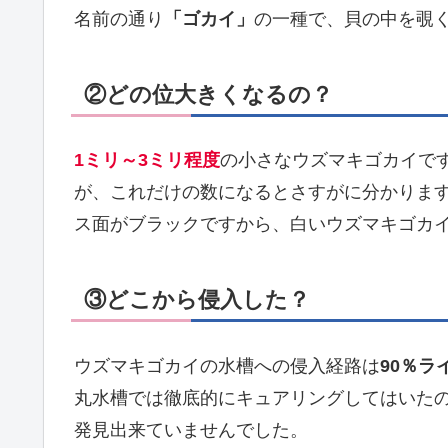
名前の通り
「ゴカイ」
の一種で、貝の中を覗く
②どの位大きくなるの？
1ミリ～3ミリ程度
の小さなウズマキゴカイで
が、これだけの数になるとさすがに分かります
ス面がブラックですから、白いウズマキゴカイ
③どこから侵入した？
ウズマキゴカイの水槽への侵入経路は
90％ラ
丸水槽では徹底的にキュアリングしてはいた
発見出来ていませんでした。