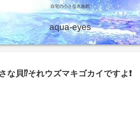
自宅の小さな水族館
aqua-eyes
な貝⁉️それウズマキゴカイですよ❗