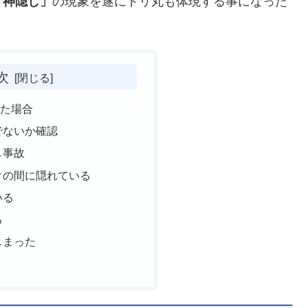
「神隠し」
の現象を遂にドリ丸も体現する事になった
次
えた場合
でないか確認
し事故
クの間に隠れている
いる
る
しまった