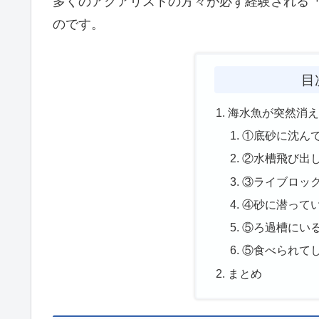
多くのアクアリストの方々が必ず経験される
のです。
目
海水魚が突然消
①底砂に沈ん
②水槽飛び出
③ライブロッ
④砂に潜って
⑤ろ過槽にい
⑤食べられて
まとめ