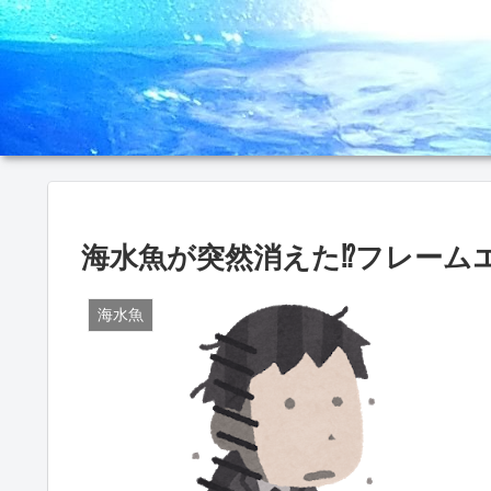
海水魚が突然消えた⁉️フレーム
海水魚