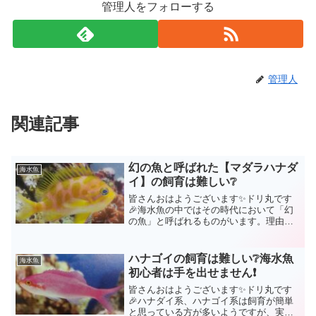
管理人をフォローする
管理人
関連記事
幻の魚と呼ばれた【マダラハナダ
海水魚
イ】の飼育は難しい❔
皆さんおはようございます✨ドリ丸です
🎉海水魚の中ではその時代において「幻
の魚」と呼ばれるものがいます。理由と
しては下記の理由が殆どです。・深場に
生息して採取が困難・元々生息数が少な
い・輸送コストがかかる・その地域での
ハナゴイの飼育は難しい❔海水魚
海水魚
採取が禁止になった202...
初心者は手を出せません❗
皆さんおはようございます✨ドリ丸です
🎉ハナダイ系、ハナゴイ系は飼育が簡単
と思っている方が多いようですが、実際