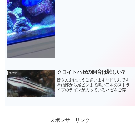
ナンヨウハギを実際１年飼育してみて、
また観察を続けてみて、...
クロイトハゼの飼育は難しい❔
海水魚
皆さんおはようございます✨ドリ丸です
🎉頭部から尾ビレまで黒い二本のストラ
イプのラインが入っているハゼをご存知
でしょうか？🤔その名は「クロイトハ
ゼ」見た目的には格好よく、水槽の中を
潜水艦のごとく泳ぎ回るクロイトハゼな
んですが、サンゴ水槽に入れ...
スポンサーリンク