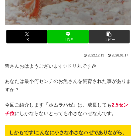
X
LINE
コピー
2022.12.13
2026.01.17
皆さんおはようございます✨ドリ丸です🎉
あなたは最小何センチのお魚さんを飼育された事がありま
すか？
今回ご紹介します
「ホムラハゼ」
は、成長しても
2.5セン
チ位
にしかならないとっても小さなハゼなんです。
しかもです❗こんなに小さな小さなハゼでありながら、