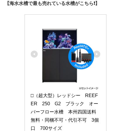
【海水水槽で最も売れている水槽がこちら❗】
□（超大型）レッドシー　REEF
ER　250　G2　ブラック　オー
バーフロー水槽　本州四国送料
無料・同梱不可・代引不可　3個
口　700サイズ