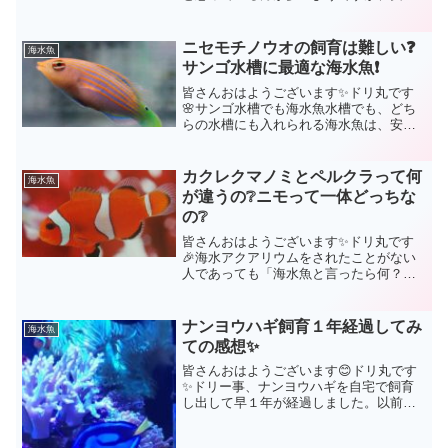
はそうではないんです😥確かに飼育が簡
単な種もいます。ハナダイ系ならハナゴ
ンベ、キンギョハナダイ、ハナゴイ系な
ニセモチノウオの飼育は難しい❓
海水魚
らアカネハナゴイはその部...
サンゴ水槽に最適な海水魚❗
皆さんおはようございます✨ドリ丸です
🌸サンゴ水槽でも海水魚水槽でも、どち
らの水槽にも入れられる海水魚は、安心
して購入する事が出来ます。しかも、非
常に丈夫で、餌付けも簡単と言うことで
あれば、海水アクアリウム始めたばかり
カクレクマノミとペルクラって何
海水魚
の方にとって魅力的ですよ...
が違うの❔ニモって一体どっちな
の❔
皆さんおはようございます✨ドリ丸です
🎉海水アクアリウムをされたことがない
人であっても「海水魚と言ったら何？」
という質問に対して、真っ先に出てくる
答えは「カクレクマノミ」ではないでし
ょうか。通称ニモですね🤗「モンガラカ
ナンヨウハギ飼育１年経過してみ
海水魚
ワハギです❗」なんて言う...
ての感想✨
皆さんおはようございます😊ドリ丸です
✨ドリー事、ナンヨウハギを自宅で飼育
し出して早１年が経過しました。以前、
ナンヨウハギを白点病にさせない為には❗
的な内容を書かせて頂きました。今回は