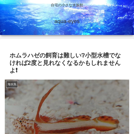
自宅の小さな水族館
aqua-eyes
ホムラハゼの飼育は難しい❔小型水槽でな
ければ2度と見れなくなるかもしれません
よ❗
海水魚