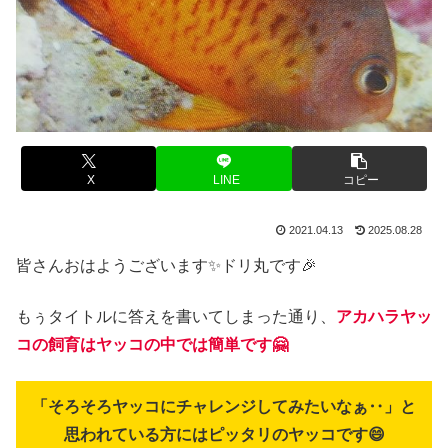
X
LINE
コピー
2021.04.13
2025.08.28
皆さんおはようございます✨ドリ丸です🎉
もぅタイトルに答えを書いてしまった通り、
アカハラヤッ
コの飼育はヤッコの中では簡単です🤗
「そろそろヤッコにチャレンジしてみたいなぁ‥」と
思われている方にはピッタリのヤッコです😄