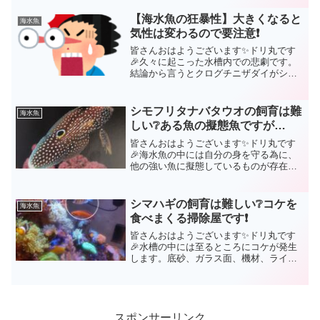
【海水魚の狂暴性】大きくなると
海水魚
気性は変わるので要注意❗
皆さんおはようございます✨ドリ丸です
🎉久々に起こった水槽内での悲劇です。
結論から言うとクログチニザダイがシマ
ハギに殺されました😫ハギ同士の混泳は
難しい…ショップの店員さんやネット記
事ではよく言われている話ですが、これ
シモフリタナバタウオの飼育は難
海水魚
まで何匹ものハギの混泳に...
しい❔ある魚の擬態魚ですが…
皆さんおはようございます✨ドリ丸です
🎉海水魚の中には自分の身を守る為に、
他の強い魚に擬態しているものが存在し
ます。ではなぜ擬態しなければならない
のか？🤔それは…「性格がビビりだから
です😅」今回ご紹介する【シモフリタナ
シマハギの飼育は難しい❔コケを
海水魚
バタウオ】もまさに、ビビ...
食べまくる掃除屋です❗
皆さんおはようございます✨ドリ丸です
🎉水槽の中には至るところにコケが発生
します。底砂、ガラス面、機材、ライブ
ロック等々…その為、ほぼ全てのアクア
リストは必ずコケ取り生体を投入してい
る事でしょう。代表的な生体は下記の通
りです。【底砂】マガキガ...
スポンサーリンク