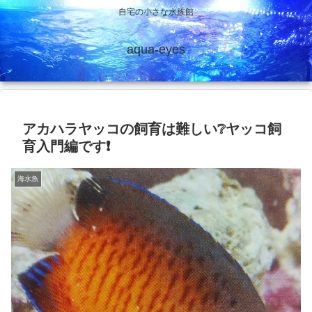
自宅の小さな水族館
aqua-eyes
アカハラヤッコの飼育は難しい❔ヤッコ飼
育入門編です❗
海水魚