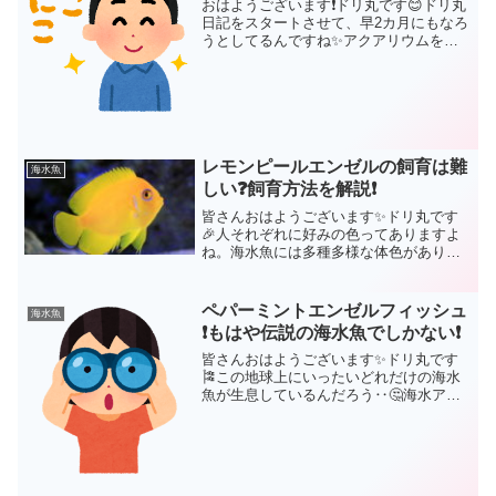
おはようございます❗ドリ丸です😊ドリ丸
日記をスタートさせて、早2カ月にもなろ
うとしてるんですね✨アクアリウムを趣
味として、自分の体験談や、失敗談が誰
かのお役にたってくれればと思い、毎日
仕事から帰ってきて、食事して、ジムに
行って、帰ってきて、...
レモンピールエンゼルの飼育は難
海水魚
しい❓飼育方法を解説❗
皆さんおはようございます✨ドリ丸です
🎉人それぞれに好みの色ってありますよ
ね。海水魚には多種多様な体色がありま
すが、どうしても自分が好きな色のお魚
さんには目がいくものです🤩今回ご紹介
する【レモンピール・エンゼルフィッシ
ペパーミントエンゼルフィッシュ
海水魚
ュ】は、まさにドリ丸が大...
❗もはや伝説の海水魚でしかない❗
皆さんおはようございます✨ドリ丸です
🎏この地球上にいったいどれだけの海水
魚が生息しているんだろう‥🤔海水アク
アリウムを趣味とされている方であれ
ば、たまぁにテレビでサンゴ礁をダイバ
ーの方々が撮影している映像に釘付けに
なったりしませんか？大自然...