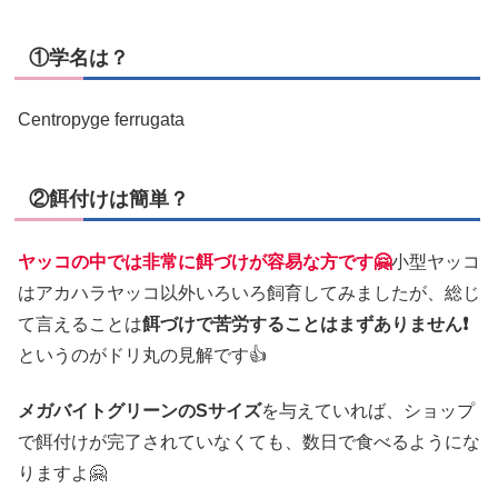
①学名は？
Centropyge ferrugata
②餌付けは簡単？
ヤッコの中では非常に餌づけが容易な方です🤗
小型ヤッコ
はアカハラヤッコ以外いろいろ飼育してみましたが、総じ
て言えることは
餌づけで苦労することはまずありません❗
というのがドリ丸の見解です👍
メガバイトグリーンのSサイズ
を与えていれば、ショップ
で餌付けが完了されていなくても、数日で食べるようにな
りますよ🤗