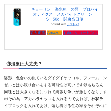
キョーリン 海水魚 の餌 プロバイ
オティクス メガバイトグリーン
S 50g 関東当日便
posted with
カエレバ
楽天市場
Amazon
Yahooショッピング
③混泳は大丈夫？
姿形、色合いの似ているダイダイヤッコや、フレームエン
ゼルとは小競り合いをする可能性は高いです😅もちろん
同種とは大きくなるにつれて縄張り争いが激しくなります
😣その為、アカハラヤッコを入れるのであれば、枝状ラ
イブロックを入れてあげ、落ち着ける住み家をそれぞれに