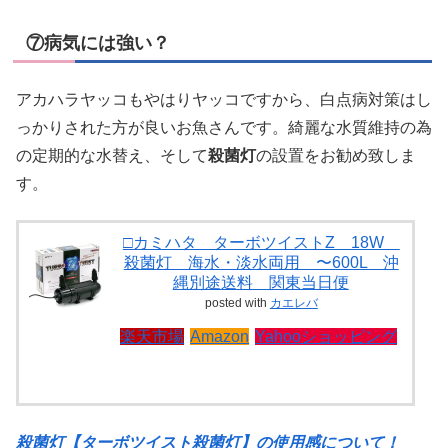
⑦病気には強い？
アカハラヤッコもやはりヤッコですから、白点病対策はし
っかりされた方が良いお魚さんです。綺麗な水質維持の為
の定期的な水替え、そして
殺菌灯
の設置をお勧め致しま
す。
□カミハタ ターボツイストZ 18W
殺菌灯 海水・淡水両用 〜600L 沖
縄別途送料 関東当日便
posted with
カエレバ
楽天市場
Amazon
Yahooショッピング
殺菌灯【ターボツイスト殺菌灯】の使用感について！