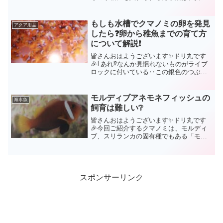
して購入する事が出来ます。しかも、非
常に丈夫で、餌付けも簡単と言うことで
あれば、海水アクアリウム始めたばかり
もしも水槽でクマノミの卵を発見
アクア用品
の方にとって魅力的ですよ...
したら❓卵から稚魚までの育て方
について解説❗
皆さんおはようございます✨ドリ丸です
🎉｢あれ⁉️なんか見慣れないものがライブ
ロックに付いている‥この銀色のつぶつ
ぶの塊はいったい何⁉️｣おめでとうござい
ます❗🎉それはもしかしたら、クマノミの
卵かもしれませんよ🤗淡水魚の場合、卵
モルディブアネモネフィッシュの
海水魚
は流されないよ...
飼育は難しい❔
皆さんおはようございます✨ドリ丸です
🎉今回ご紹介するクマノミは、モルディ
ブ、スリランカの固有種でもある「モル
ディブアネモネフィッシュ」です✨クマ
ノミは世界中の海に存在しますが、そこ
にしか生息しない個体もいるものです。
バリアリーフアネモネフィ...
スポンサーリンク