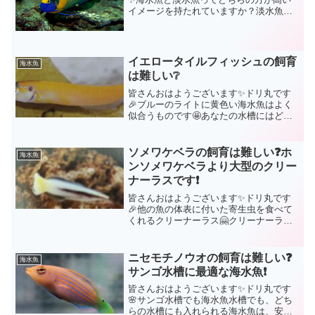
イメージを持たれていますか？淡水魚の
中でもアロワナあたりになると高いです
ねぇ😮しかし、全般的にはやはり海水魚
の方が高いです🤔それはなぜ❔①ショッブ
で販売されるまでのコス...
イエロータイルフィッシュの飼育
海水魚
は難しい❔
皆さんおはようございます✨ドリ丸です
🎉ブルーのライトに黄色い海水魚はよく
似合うものです🤩あなたの水槽にはどん
な黄色い海水魚が入っていますか？キイ
ロハギ？レモンピール？ヘラルドコガネ
ヤッコ？ギンガハゼ？コガネキュウセ
ソメワケベラの飼育は難しい❓ホ
海水魚
ン？そんな中、サンゴアマダ...
ンソメワケベラより大型のクリー
ナーラスです❗
皆さんおはようございます✨ドリ丸です
🎉他の魚の体表に付いた寄生虫を食べて
くれるクリーナーラス🤗クリーナーラス
は他のお魚さんにクリーナー魚として認
知して貰う為に２本のラインが入ってい
る事が特徴的です。今回ご紹介する「ソ
ニセモチノウオの飼育は難しい❓
海水魚
メワケベラ」そして以前ご...
サンゴ水槽に最適な海水魚❗
皆さんおはようございます✨ドリ丸です
🌸サンゴ水槽でも海水魚水槽でも、どち
らの水槽にも入れられる海水魚は、安心