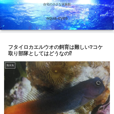
自宅の小さな水族館
aqua-eyes
フタイロカエルウオの飼育は難しい❔コケ
取り部隊としてはどうなの⁉️
海水魚