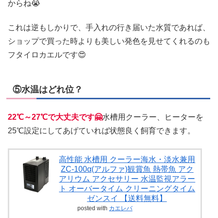
からね😭
これは逆もしかりで、手入れの行き届いた水質であれば、
ショップで買った時よりも美しい発色を見せてくれるのも
フタイロカエルです😍
⑤水温はどれ位？
22℃～27℃で大丈夫です🤗
水槽用クーラー、ヒーターを
25℃設定にしてあげていれば状態良く飼育できます。
高性能 水槽用 クーラー海水・淡水兼用
ZC-100α(アルファ)観賞魚 熱帯魚 アク
アリウム アクセサリー 水温監視アラー
ト オーバータイム クリーニングタイム
ゼンスイ 【送料無料】
posted with
カエレバ