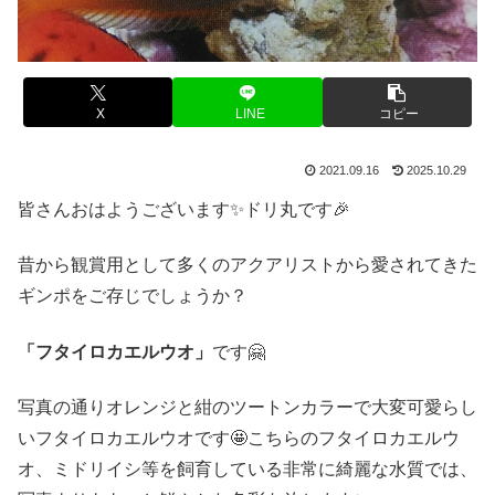
X
LINE
コピー
2021.09.16
2025.10.29
皆さんおはようございます✨ドリ丸です🎉
昔から観賞用として多くのアクアリストから愛されてきた
ギンポをご存じでしょうか？
「フタイロカエルウオ」
です🤗
写真の通りオレンジと紺のツートンカラーで大変可愛らし
いフタイロカエルウオです🤩こちらのフタイロカエルウ
オ、ミドリイシ等を飼育している非常に綺麗な水質では、