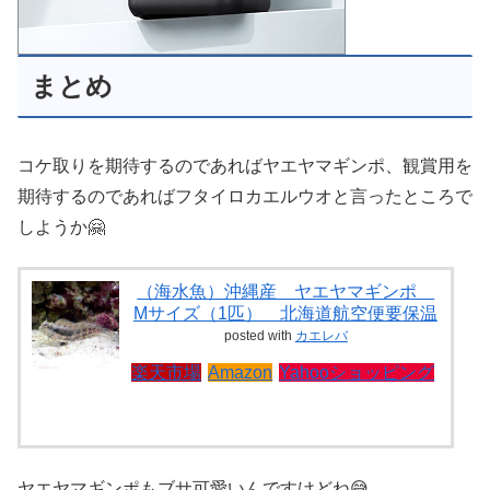
まとめ
コケ取りを期待するのであればヤエヤマギンポ、観賞用を
期待するのであればフタイロカエルウオと言ったところで
しようか🤗
（海水魚）沖縄産 ヤエヤマギンポ
Mサイズ（1匹） 北海道航空便要保温
posted with
カエレバ
楽天市場
Amazon
Yahooショッピング
ヤエヤマギンポもブサ可愛いんですけどね😅