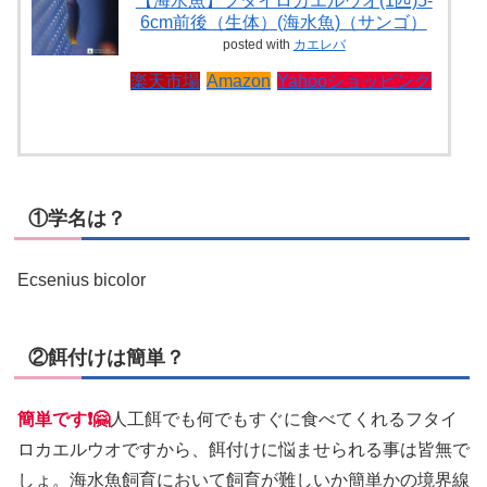
【海水魚】フタイロカエルウオ(1匹)5-
6cm前後（生体）(海水魚)（サンゴ）
posted with
カエレバ
楽天市場
Amazon
Yahooショッピング
①学名は？
Ecsenius bicolor
②餌付けは簡単？
簡単です❗🤗
人工餌でも何でもすぐに食べてくれるフタイ
ロカエルウオですから、餌付けに悩ませられる事は皆無で
しょ。海水魚飼育において飼育が難しいか簡単かの境界線