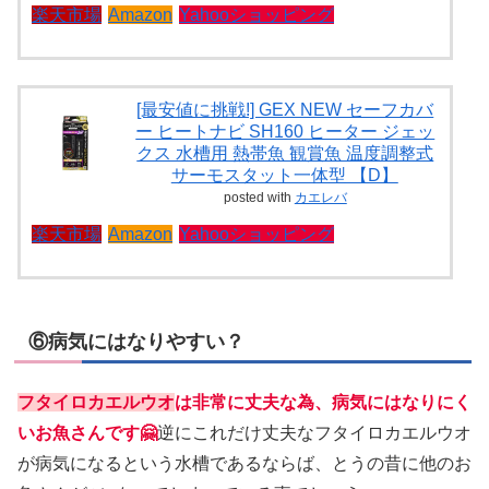
楽天市場
Amazon
Yahooショッピング
[最安値に挑戦!] GEX NEW セーフカバ
ー ヒートナビ SH160 ヒーター ジェッ
クス 水槽用 熱帯魚 観賞魚 温度調整式
サーモスタット一体型 【D】
posted with
カエレバ
楽天市場
Amazon
Yahooショッピング
⑥病気にはなりやすい？
フタイロカエルウオ
は非常に丈夫な為、病気にはなりにく
いお魚さんです🤗
逆にこれだけ丈夫なフタイロカエルウオ
が病気になるという水槽であるならば、とうの昔に他のお