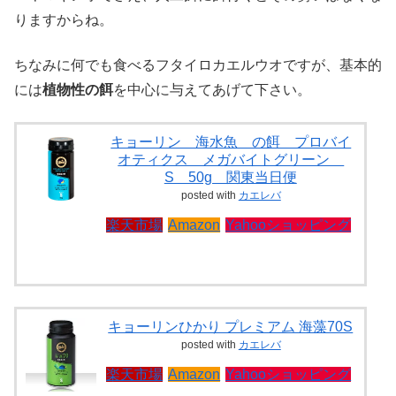
りますからね。
ちなみに何でも食べるフタイロカエルウオですが、基本的
には
植物性の餌
を中心に与えてあげて下さい。
キョーリン 海水魚 の餌 プロバイ
オティクス メガバイトグリーン
S 50g 関東当日便
posted with
カエレバ
楽天市場
Amazon
Yahooショッピング
キョーリンひかり プレミアム 海藻70S
posted with
カエレバ
楽天市場
Amazon
Yahooショッピング