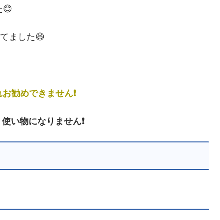
😊
てました😆
れお勧めできません❗
、
使い物になりません❗