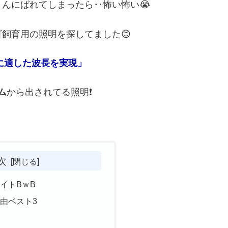
んにばれてしまったら‥怖い怖い😭
飼育用の照明を探してました😊
に適した波長を実現」
ム
から出されてる照明❗
次
イトBｗB
由ベスト3