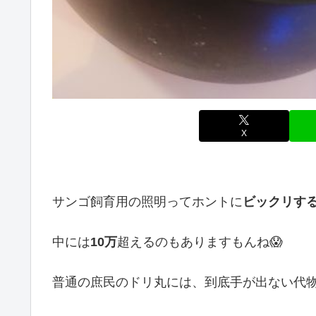
X
サンゴ飼育用の照明ってホントに
ビックリす
中には
10万
超えるのもありますもんね😱
普通の庶民のドリ丸には、到底手が出ない代物