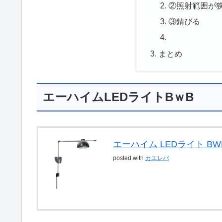
②照射範囲が
③錆びる
まとめ
エーハイムLEDライトBｗB
エーハイム LEDライト BWB
posted with
カエレバ