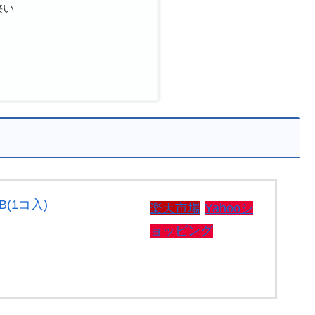
狭い
(1コ入)
楽天市場
Yahooシ
ョッピング