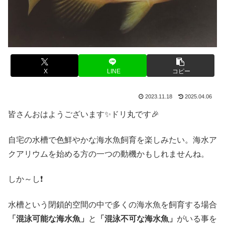
X
LINE
コピー
2023.11.18
2025.04.06
皆さんおはようございます✨ドリ丸です🎉
自宅の水槽で色鮮やかな海水魚飼育を楽しみたい。海水ア
クアリウムを始める方の一つの動機かもしれませんね。
しか～し❗
水槽という閉鎖的空間の中で多くの海水魚を飼育する場合
「混泳可能な海水魚」
と
「混泳不可な海水魚」
がいる事を