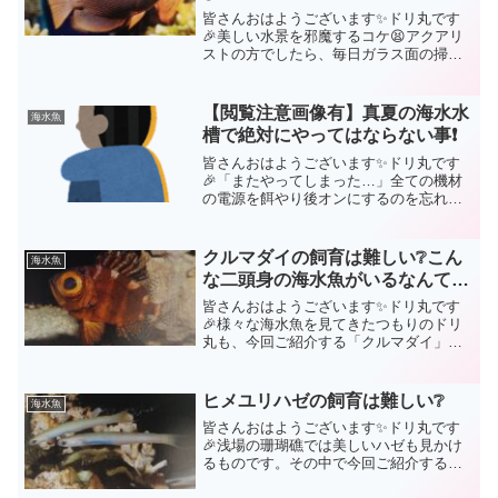
皆さんおはようございます✨ドリ丸です
🎉美しい水景を邪魔するコケ😫アクアリ
ストの方でしたら、毎日ガラス面の掃除
は無意識でやってしまうルーティーンで
はないでしょうか。ドリ丸もそうです
が、水槽内にコケ取り部隊は必ず入れて
【閲覧注意画像有】真夏の海水水
海水魚
いますよね🤗今回ご紹介しま...
槽で絶対にやってはならない事❗
皆さんおはようございます✨ドリ丸です
🎉「またやってしまった…」全ての機材
の電源を餌やり後オンにするのを忘れて
しまいました😭LPSサンゴ水槽は夜12時
に消灯するように設定されている為、消
灯後サンゴフードを与える為、全ての電
クルマダイの飼育は難しい❔こん
海水魚
源をオフにしました。...
な二頭身の海水魚がいるなんて…
皆さんおはようございます✨ドリ丸です
🎉様々な海水魚を見てきたつもりのドリ
丸も、今回ご紹介する「クルマダイ」を
水槽で初めて見た時は驚きましたよ🤩ま
るでアニメの世界から飛び出してきたか
のごとく奇妙な海水魚でしたから😆【ク
ヒメユリハゼの飼育は難しい❔
海水魚
ルマダイの特徴】・体の長...
皆さんおはようございます✨ドリ丸です
🎉浅場の珊瑚礁では美しいハゼも見かけ
るものです。その中で今回ご紹介するの
が「ヒメユリハゼ」決して派手なハゼで