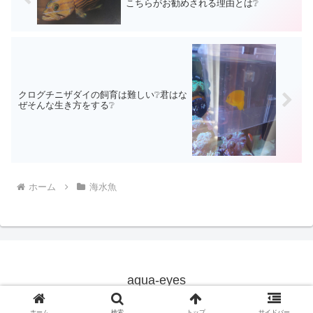
こちらがお勧めされる理由とは❔
クログチニザダイの飼育は難しい❔君はな
ぜそんな生き方をする❔
ホーム
海水魚
aqua-eyes
© 2019 aqua-eyes.
ホーム
検索
トップ
サイドバー