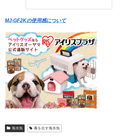
MJ-GF2Kの使用感について
海水魚
毒を出す海水魚