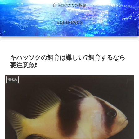
自宅の小さな水族館
aqua-eyes
キハッソクの飼育は難しい❔飼育するなら
要注意魚❗
海水魚