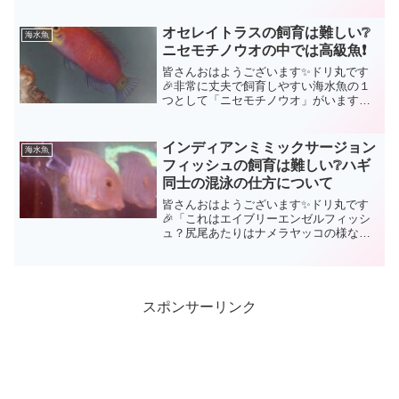
はありません。しかし、スカイブルーの
海の中では、このヒメユリハゼが放つ淡
いブルーの色彩が本当に美...
オセレイトラスの飼育は難しい❔
海水魚
ニセモチノウオの中では高級魚❗
皆さんおはようございます✨ドリ丸です
🎉非常に丈夫で飼育しやすい海水魚の１
つとして「ニセモチノウオ」がいます。
ヒラムシ対策でサンゴ水槽に入れている
方も多い事でしょう。気性が激しいので
混泳に一苦労する面は持ち合わせてはい
インディアンミミックサージョン
海水魚
ますが、価格も安価(10...
フィッシュの飼育は難しい❔ハギ
同士の混泳の仕方について
皆さんおはようございます✨ドリ丸です
🎉「これはエイブリーエンゼルフィッシ
ュ？尻尾あたりはナメラヤッコの様な、
でも顔はハギの様でもあるし…」ナメラ
ヤッコとエイブリーエンゼルフィッシュ
は生息域が同じである為、ハイブリッド
個体が存在するものなんで...
スポンサーリンク