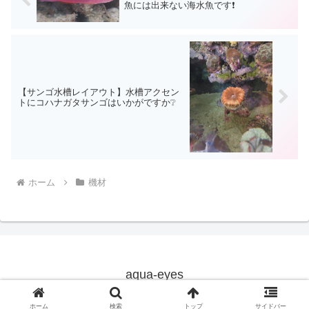
魚には出来ない海水魚です❗
【サンゴ水槽レイアウト】水槽アクセン
トにコハナガタサンゴはいかがですか❔
ホーム
機材
aqua-eyes
© 2019 aqua-eyes.
ホーム
検索
トップ
サイドバー