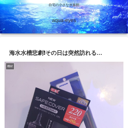
自宅の小さな水族館
aqua-eyes
海水水槽悲劇❗その日は突然訪れる…
機材