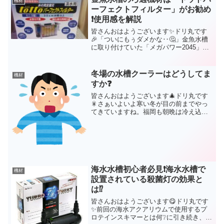
機材
ーフェクトフィルター」がお勧め
❗使用感を解説
皆さんおはようございます✨ドリ丸です
🎉「ついにもぅダメかな‥🤔」金魚水槽
に取り付けていた「メガパワー2045」の
水量を見てそう思ってしまいました。
(function(b,c,f,g,a,d,e)
{b.MoshimoAffiliateObje...
冬場の水槽クーラーはどうしてま
機材
すか❓
皆さんおはようございます🎄ドリ丸です
🎇さぁいよいよ寒い冬が目の前までやっ
てきていますね。福岡も朝晩は冷え込ん
で来ましたねぇ。さて、海水アクアリウ
ムをされている方であれば、当然10月後
半位からは水槽ヒーターは取り付けてあ
る事だと思いますが、水...
海水水槽初心者必見❗海水水槽で
機材
設置されている殺菌灯の効果と
は⁉️
皆さんおはようございます😋ドリ丸です
✨前回の海水アクアリウムで使用するプ
ロテインスキマーとは何❔に引き続き、第