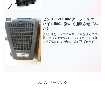
二弾です。今回のご紹介する器具は【殺
菌灯】です。以前からちょこちょこと、
ドリ丸水槽では殺菌灯のおかげで‥とい
う内容は書いてましたが...
ゼンスイZC100αクーラーをエー
機材
ハイム500に繋いで循環させてみ
た❗
まだ5月というのに猛暑日⁉️みなさんこの
暑い日々いかがおすごしですか？ドリ丸
です😊以前、水槽の水温を下げるため、
ドリ丸水槽は水槽用クーラーを使用して
います、とお伝えしましたが、みなさん
は今年の夏はどうされますか？ドリ丸水
槽は、ゼンスイzc1...
スポンサーリンク