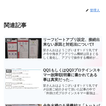
管理人
関連記事
リーフビートアプリ設定、接続出
機材
来ない原因と対処法について❗
皆さんおはようございます✨ドリ丸です
🎉今や海水アクアリウム機材は目まぐる
しく進化し、アプリで操作する機材が
次々に発売されるようになりました。
「いやいや、電源ボタン押して消しての
アナログがいい❗」「アプリの設定って何
QQ1もしくはQQ3プロテインスキ
機材
だか面倒くさそう❗」ドリ丸...
マー故障❗説明書に書かれてある
事は真実だった…
皆さんおはようございます✨ドリ丸です
🎉以前ご紹介させて頂いた記事の中で
「外掛け式プロテインスキマー最強は
QQ3」があった事を覚えていますでしょ
うか。(function(b,c,f,g,a,d,e)
{b.MoshimoAffiliateObj...
金魚水槽のろ過機材は「トットパ