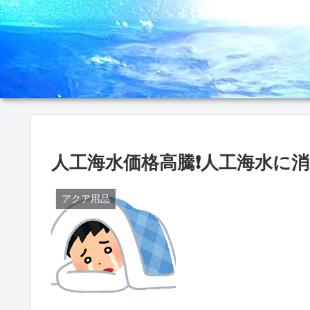
人工海水価格高騰❗人工海水に
アクア用品