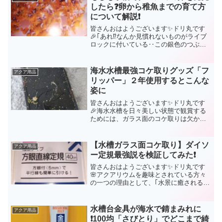
したら❓卵から稚魚までの育て方
について解説❗
皆さんおはようございます✨ドリ丸です
🎉｢あれ⁉️なんか見慣れないものがライブ
ロックに付いている‥この銀色のつぶつ
ぶの塊はいったい何⁉️｣おめでとうござい
ます❗🎉それはもしかしたら、クマノミの
卵かもしれませんよ🤗淡水魚の場合、卵
海水水槽最強コケ取りグッズ「フ
アクア用品
は流されないよ...
リッパー」２年使用するとこんな
姿に
皆さんおはようございます✨ドリ丸です
🎉海水水槽を日々美しい状態で観賞する
ためには、ガラス面のコケ取りは欠かせ
ない作業です。各メーカーさんから様々
なコケ取りグッズが販売されています
が、No.1はやはり「フリッパー」である
【水槽ガラス面コケ取り】ダイソ
アクア用品
ことは間違いないでしょ...
ー定規最強説を検証してみた❗
皆さんおはようございます✨ドリ丸です
🌸アクアリウムを趣味とされている方々
の一つの理由として、｢水景に癒される｣
ではないでしょうか。淡水アクアリウ
ム、海水アクアリウム、いずれにしても
キラキラと輝いている水を見ていると落
水槽台金具が海水で錆まみれに
アクア用品
ち着くものです🤗しか～し...
❗100均「さびとり」でどこまで綺