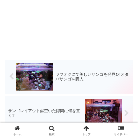
ヤフオクにて美しいサンゴを発見❗オオタ
バサンゴを購入
サンゴレイアウト🤗空いた隙間に何を置
く❔
ホーム
検索
トップ
サイドバー