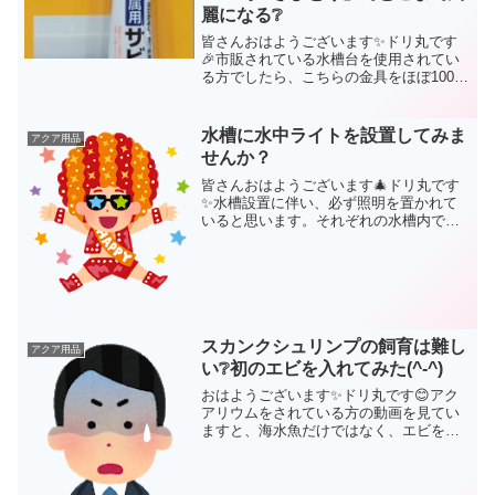
麗になる❔
皆さんおはようございます✨ドリ丸です
🎉市販されている水槽台を使用されてい
る方でしたら、こちらの金具をほぼ100％
使用されている事でしょう。「スライド
丁番」という金具です。ドリ丸本水槽は
【オルカT-90】を使用していますが、当
水槽に水中ライトを設置してみま
アクア用品
然の事ながらこち...
せんか？
皆さんおはようございます🎄ドリ丸です
✨水槽設置に伴い、必ず照明を置かれて
いると思います。それぞれの水槽内で飼
育している生体によって、使用する照明
の目的って変わってきますよね✨例えば
ドリ丸水槽のようなサンゴと海水魚が入
っている水槽照明の目的は...
スカンクシュリンプの飼育は難し
アクア用品
い❔初のエビを入れてみた(^-^)
おはようございます✨ドリ丸です😊アク
アリウムをされている方の動画を見てい
ますと、海水魚だけではなく、エビを入
れられてる方がいます。エビねぇ‥気に
なると調べないと気が済まないドリ丸
は、海水水槽で育てられるエビについて