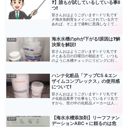
❓】誰もが試しているしている事8
つ❗
皆さんおはようございます✨ドリ丸です
🎉海水魚飼育をメインにされている方で
あれば、そこまで過剰に意識しなくても
いいのが【硝酸塩】しかし❗サンゴ飼育を
メインにされている方にとって【硝酸塩
対策】は何が何でもやらなければならな
海水水槽のphが下がる❗原因は❓解
添加剤
い事ですよね。✳10年...
決策を解説❗
皆さんおはようございます✨ドリ丸です
🎉とある日の日曜日の朝起きて、いつも
のように水槽チェックにリビングに行っ
たところ‥｢はぁ～❗💥｣と目を疑う光景が❗
その光景がこちら。海水アクアリウムを
されている方であれば、この数値がいか
ハンナ化粧品「アップCS &エン
添加剤
に重大な問題かはご...
ザイムコンプレックス」の使用感
について❗
皆さんおはようございます✨ドリ丸です
🎉化粧品業界で仕事をしているドリ丸で
すから、世の中の化粧品メーカーは人よ
り知っているつもりではありました。
【ハンナ化粧品⁉️🤔】聞いたこともない化
粧品メーカー。しかも化粧品メーカーが
【海水水槽添加剤】リーフファン
添加剤
アクアリウム用のバクテ...
デーションABC＋に頼るのは危