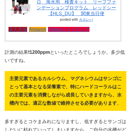
ロ 海水用 検査キット リーフファ
ンデーションプログラム レッドシー
【HLS_DU】 関東当日便
posted with
カエレバ
楽天市場
Amazon
Yahooショッピング
計測の結果❗
1200ppm
といったところでしょうか。多少低
いですね。
主要元素であるカルシウム、マグネシウムはサンゴに
とって基本となる栄養素で、特にハードコーラルはこ
の主要元素を消費しながら成長していきますから、水
槽内では、適正な数値で維持させる必要があります
。
多すぎるとコケまみれになりますし、低すぎるとサンゴは
しだいに枯れていってしまいますから、ご自分の水槽がど