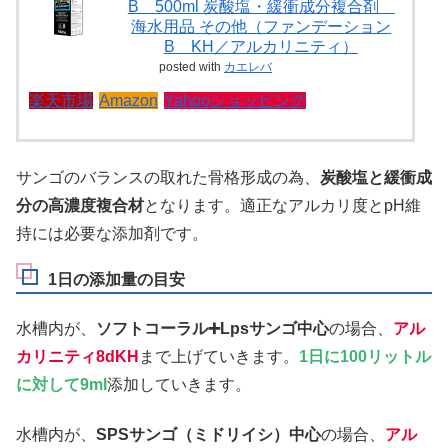
B 500ml 炭酸塩・緩衝成分複合剤
海水用品 その他（ファンデーション
B KH／アルカリニティ）
posted with
カエレバ
楽天市場
Amazon
Yahooショッピング
サンゴのバランスの取れた骨格形成の為、
炭酸塩と緩衝成
分の高濃度複合材
となります。適正なアルカリ度とpH維
持には必要な添加剤です。
1日の添加量の目安
水槽内が、
ソフトコーラル➕Lpsサンゴ中心
の場合、
アル
カリニティ8dKH
まで上げていきます。
1日に100リットル
に対して9ml
添加していきます。
水槽内が、
SPSサンゴ（ミドリイシ）中心
の場合、
アル