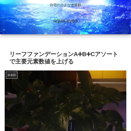
自宅の小さな水族館
aqua-eyes
リーフファンデーションA➕B➕Cアソート
で主要元素数値を上げる
添加剤