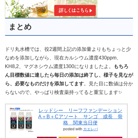
まとめ
ドリ丸水槽では、役2週間上記の添加量よりもちょっと少
なめを添加しながら、現在カルシウム濃度430ppm、
KH8,2、マグネシウム濃度1300になりましたよ。
もちろ
ん目標数値に達したら毎日の添加は終了し、様子を見なが
ら、必要なものだけを添加してます
。見た目に数値は分か
らないので、やっぱり検査薬持ってると重宝します✨
レッドシー リーフファンデーション
A＋B＋Cアソート サンゴ 成長 骨
格 関東当日便
posted with
カエレバ