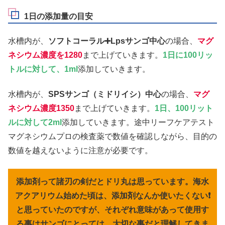
1日の添加量の目安
水槽内が、
ソフトコーラル➕Lpsサンゴ中心
の場合、
マグ
ネシウム濃度を1280
まで上げていきます。
1日に100リッ
トルに対して、1ml
添加していきます。
水槽内が、
SPSサンゴ（ミドリイシ）中心
の場合、
マグ
ネシウム濃度1350
まで上げていきます。
1日、100リット
ルに対して2ml
添加していきます。途中リーフケアテスト
マグネシウムプロの検査薬で数値を確認しながら、目的の
数値を越えないように注意が必要です。
添加剤って諸刃の剣だとドリ丸は思っています。海水
アクアリウム始めた頃は、添加剤なんか使いたくない❗
と思っていたのですが、それぞれ意味があって使用す
る事はサンゴにとっては、大切な事だと理解してきま