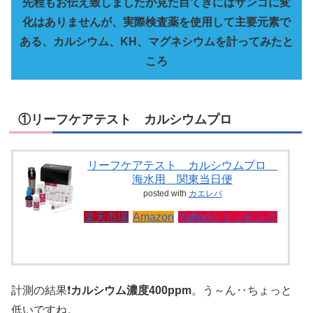
先程もお伝え致しましたが見た目てきにはサンゴに変
化はありませんが、実際検査薬を使用して主要元素で
ある、カルシウム、KH、マグネシウムを計ってみたと
ころ
①リーフケアテスト カルシウムプロ
リーフケアテスト カルシウムプロ
海水用 関東当日便
posted with
カエレバ
楽天市場
Amazon
Yahooショッピング
計測の結果❗
カルシウム濃度400ppm
。う～ん‥ちょっと
低いですね。