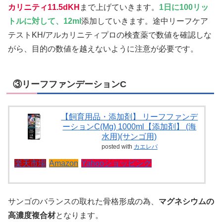
カリニティ11.5dKH
まで上げていきます。
1日に100リッ
トルに対して、12ml
添加していきます。途中リーフケア
テストKH/アルカリニティプロの検査薬で数値を確認しな
がら、目的の数値を越えないように注意が必要です。
③リーフファンデーションC
【飼育用品・添加剤】 リーフファンデ
ーションC(Mg) 1000ml【添加剤】 (海
水用)(サンゴ用)
posted with
カエレバ
楽天市場
Amazon
Yahooショッピング
サンゴのバランスの取れた骨格形成の為、
マグネシウムの
高濃度複合材
となります。