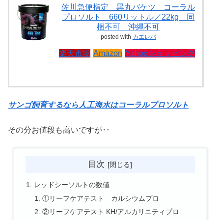
佐川急便指定 黒丸バケツ コーラル
プロソルト 660リットル／22kg 同
梱不可 沖縄不可
posted with
カエレバ
楽天市場
Amazon
Yahooショッピング
サンゴ飼育するなら人工海水はコーラルプロソルト
その分お値段も高いですが‥
目次
レッドシーソルトの数値
①リーフケアテスト カルシウムプロ
②リーフケアテスト KH/アルカリニティプロ