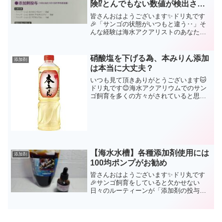
険⁉️とんでもない数値が検出され
るかも‥
皆さんおはようございます✨ドリ丸です
🎉「サンゴの状態がいつもと違う‥」そ
んな経験は海水アクアリストのあなたな
ら必ず経験されている事でしょう。サン
ゴが自宅の小さな水槽でスクスクと成長
していく鍵は4つ✨【照明】【水温】【水
硝酸塩を下げる為、本みりん添加
添加剤
流】そして【水質】です...
は本当に大丈夫？
いつも見て頂きありがとうございます🐱
ドリ丸です😊海水アクアリウムでのサン
ゴ飼育を多くの方々がされていると思い
ます🌺ドリ丸もその一人です✨毎日のお
世話を大変と思うこともなく、日々の癒
しになっています🎶ドリ丸日記でも度々
登場しています、硝酸塩と...
【海水水槽】各種添加剤使用には
添加剤
100均ポンプがお勧め
皆さんおはようございます✨ドリ丸です
🎉サンゴ飼育をしていると欠かせない
日々のルーティーンが「添加剤の投与」
ではないでしょうか。「月曜日はこれと
これ、火曜日はこれを、水曜日は…」サ
ンゴを状態よくキープ出来る人って、こ