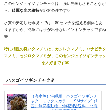
このセンジュイソギンチャクは、強い光✴️もさることなが
ら、
綺麗な水の維持
が絶対条件です✨
水質の安定した環境下では、80センチを超える個体もあ
りますから、簡単には手が出せないイソギンチャクですね
😅
特に相性の良いクマノミは、カクレクマノミ、ハナビラク
マノミ、セジロクマノミが、このセンジュイソギンチャク
を大好きです💓
ハタゴイソギンチャク🎵
（海水魚）沖縄産 ハタゴイソギンチ
ャク ミックスカラー SMサイズ（1
匹）無脊椎動物 沖縄別途送料 北海