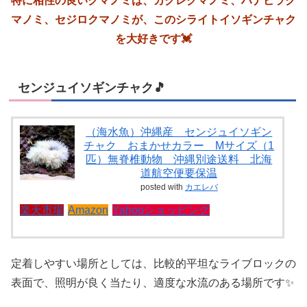
特に相性の良いクマノミは、カクレクマノミ、ハナビラク
マノミ、セジロクマノミが、このシライトイソギンチャク
を大好きです💓
センジュイソギンチャク🎵
（海水魚）沖縄産 センジュイソギン
チャク おまかせカラー Mサイズ（1
匹）無脊椎動物 沖縄別途送料 北海
道航空便要保温
posted with
カエレバ
楽天市場
Amazon
Yahooショッピング
定着しやすい場所としては、比較的平坦なライブロックの
表面で、照明が良く当たり、適度な水流のある場所です✨