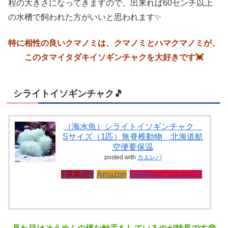
程の大きさになってきますので、出来れば60センチ以上
の水槽で飼われた方がいいと思われます✨
特に相性の良いクマノミは、クマノミとハマクマノミが、
このタマイタダキイソギンチャクを大好きです💓
シライトイソギンチャク🎵
（海水魚）シライトイソギンチャク
Sサイズ（1匹）無脊椎動物 北海道航
空便要保温
posted with
カエレバ
楽天市場
Amazon
Yahooショッピング