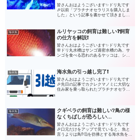
皆さんおはようございます✨ドリ丸です
🎉以前「プラチナオセラリスを購入しま
した」という記事を書かせて頂きまし
た。投入から約2カ月が過ぎようとしてい
ますが、小競り合いが続いていたプラチ
ナオセラリスとカクレクマノミが今では
ルリヤッコの飼育は難しい❓飼育
海水魚
仲良しになってくれました...
の仕方を解説❗
皆さんおはようございます✨ドリ丸です
🌸ドリ丸水槽はサンゴ過密水槽の為、サ
ンゴを食べる恐れのあるヤッコは、ショ
ップに行っても正直見て見ぬふりをして
いました。でも、ヤッコの色彩ってホン
トに魅力的なんですよねぇ。数あるヤッ
海水魚の引っ越し完了❗
海水魚
コの中で、今回ご紹介する...
皆さんおはようございます✨ドリ丸です
🎉先日の記事でカクレクマノミに大切な
住み家を乗っ取られたプラチナオセラリ
ス❗😫をお知らせさせて頂きました。プラ
チナオセラリスの住処をカクレクマノミ
に奪われた！そこで、新しい水槽にプラ
チナオセラリスをお引っ...
クギベラの飼育は難しい❔鳥の様
海水魚
なくちばしが恐ろしい…
皆さんおはようございます✨ドリ丸です
🎉口元だけをアップで見ていると、魚と
言うよりは鳥⁉️🤔を彷彿とする海水魚をご
存知でしょうか？それが今回ご紹介する