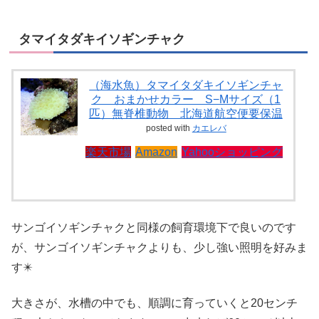
タマイタダキイソギンチャク
（海水魚）タマイタダキイソギンチャ
ク おまかせカラー S−Mサイズ（1
匹）無脊椎動物 北海道航空便要保温
posted with
カエレバ
楽天市場
Amazon
Yahooショッピング
サンゴイソギンチャクと同様の飼育環境下で良いのです
が、サンゴイソギンチャクよりも、少し強い照明を好みま
す✴️
大きさが、水槽の中でも、順調に育っていくと20センチ