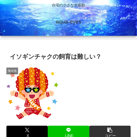
自宅の小さな水族館
aqua-eyes
イソギンチャクの飼育は難しい？
海水魚
X
LINE
コピー