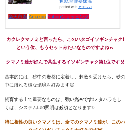
道航空便要保温
posted with
カエレバ
楽天市場
Amazon
Yahooショッピング
カクレクマノミと言ったら、このハタゴイソギンチャク❗
という位、もうセットみたいなものですよね
🎶
クマノミ達が好んで共生するイソギンチャク第1位です🥇
基本的には、砂中の岩盤に定着し、刺激を受けたら、砂の
中に潜れる様な環境を好みます😊
飼育する上で重要なものは、
強い光✴️です
❗メタハラもし
くは、システムLed照明は必須となります✨
特に相性の良いクマノミは、全てのクマノミ達が、このハ