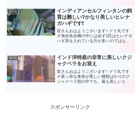
「クギベラ」です。非常に丈夫で初心者
でも飼育が容易なベラではあるのです
インディアンセルフィンタンの飼
海水魚
が、エビがすでに入って...
育は難しい❔かなり美しいヒレナ
ガハギです❗
皆さんおはようございます✨ドリ丸です
🎉海水魚水槽の中には必ず1匹はヒレナガ
ハギ系を入れている方が多いのではない
でしょうか。あなたの水槽にはどんなヒ
レナガハギが入っていますか？🤗キイロ
ハギ？ゴマハギ？パープルタン？どれも
インド洋特産の非常に美しいクジ
海水魚
素敵ですよね🤩ザ・海水...
ャクベラをお迎え
皆さんおはようございます✨ドリ丸です
🎉真っ赤な体色が美しい種類ばかりのク
ジャクベラ類の中でも、最も美しいとさ
れる「マッコスカーズラス」を発見❗😍マ
ッコスカーズラスの飼育は難しい？クジ
ャクベラと言えば「フラッシング」マッ
コスカーズラスのフラッ...
スポンサーリンク