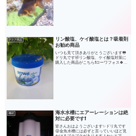
槽には中々良いですよ、と以前ご紹介さ
せて頂きました。メガ...
リン酸塩、ケイ酸塩とは？吸着剤
アクア用品
お勧め商品
いつも見て頂きありがとうございます🐸
ドリ丸です🤣リン酸塩、ケイ酸塩対策に
購入した商品がこちら❗ローワフォス🍀各
メーカーさんから、多種多様にリン酸
塩、ケイ酸塩除去として発売されてある
ことは以前から知ってはいました😊その
昔、リン酸塩ケイ酸塩対策...
海水水槽にエアーレーションは絶
機材
対に必要です❗
皆さんおはようございます✨ドリ丸です
😜金魚水槽には必ずと言っていいほど見
かけるブクブクがありますよね✨エアー