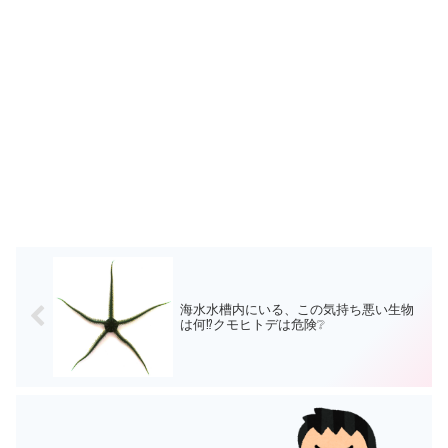
海水水槽内にいる、この気持ち悪い生物
は何⁉️クモヒトデは危険❔