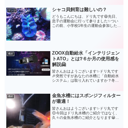
つです👍しか～し❗設置してそのままにし
ていませんか？😅こちらの機材エレクト
シャコ貝飼育は難しいの？
サンゴ
ロード(交換用電極...
どうもこんにちは、ドリ丸です😄先日、
息子の運動会に行って参りました✨つい
この前、小学校1年生の運動会参加したつ
もりが、今では小学校5年生😆月日が経つ
のはホントに早いもんだ、と思うドリ丸
でした✨もぅ一、二年もすれば｢運動会見
にこんでいいとって...
ZOOX自動給水「インテリジェン
機材
トATO」とは❔６か月の使用感を
解説🤗
皆さんおはようございます✨ドリ丸です
🎉突然ですがあなたの水槽に「自動給水
システム」は取り入れていますか？冬
場、水槽の水は特に蒸発しやすく、たっ
た１日で驚く程水位が下がっていますよ
ね😅暖房がガンガン付いている真冬の部
金魚水槽にはスポンジフィルター
機材
屋に置いている水槽であれば...
が最適！
皆さんおはようございます✨ドリ丸です
😊今回はドリ丸水槽のご紹介ではなく、
久々の金魚水槽のご紹介となります😀ド
リ丸家の金魚水槽には、メガパワー2045
を設置していて、この外部ろ過は小型水