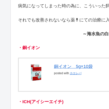
病気になってしまった時の為に、こういった餌
それでも改善されないなら薬💊にての治療に
～海水魚の白
・銅イオン
銅イオン 5g×10袋
posted with
カエレバ
・ICH(アイシーエイチ)