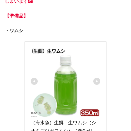
しまいます🥶
【準備品】
・ワムシ
（海水魚）生餌　生ワムシ（シ
オミズツボワムシ）（350ml）　