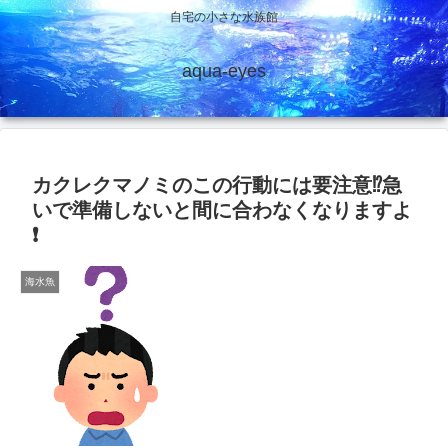
自宅の小さな水族館
aqua-eyes
カクレクマノミのこの行動には要注意⁉️急
いで準備しないと間に合わなくなりますよ
❗
海水魚