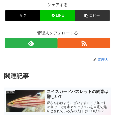
シェアする
X
LINE
コピー
管理人をフォローする
管理人
関連記事
スイスガードバスレットの飼育は
海水魚
難しい❔
皆さんおはようございます✨ドリ丸です
🎉今でこそ海水アクアリウムを自宅で趣
味とされている方の人口は1,000人中2～3