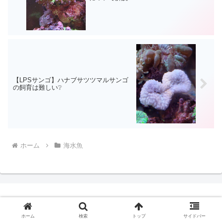
【LPSサンゴ】ハナブサツツマルサンゴ
の飼育は難しい❔
ホーム
海水魚
aqua-eyes
ホーム
検索
トップ
サイドバー