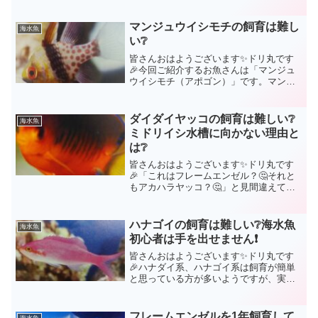
人となりましたが、まだまだ少ないです
ね😅このドリ丸日記も1人でも多くの方
へ、海水アクアリウムの楽しさを広めた
マンジュウイシモチの飼育は難し
海水魚
くて毎日記事を更...
い❔
皆さんおはようございます✨ドリ丸です
🎉今回ご紹介するお魚さんは「マンジュ
ウイシモチ（アポゴン）」です。マンジ
ュウイシモチの飼育が簡単か難しいかと
言えば‥超が付くほど簡単です🤗正直、
スズメダイと同レベル程簡単だと思えま
ダイダイヤッコの飼育は難しい❔
海水魚
したし、初めての海水魚さ...
ミドリイシ水槽に向かない理由と
は❔
皆さんおはようございます✨ドリ丸です
🎉「これはフレームエンゼル？🤔それと
もアカハラヤッコ？🤔」と見間違えても
おかしくないよく似たお魚さんがいま
す。その名は「ダイダイヤッコ」体の模
様がフレームエンゼルとアカハラヤッコ
ハナゴイの飼育は難しい❔海水魚
海水魚
のちょうど中間といった感じ...
初心者は手を出せません❗
皆さんおはようございます✨ドリ丸です
🎉ハナダイ系、ハナゴイ系は飼育が簡単
と思っている方が多いようですが、実際
はそうではないんです😥確かに飼育が簡
単な種もいます。ハナダイ系ならハナゴ
ンベ、キンギョハナダイ、ハナゴイ系な
フレームエンゼルを1年飼育して