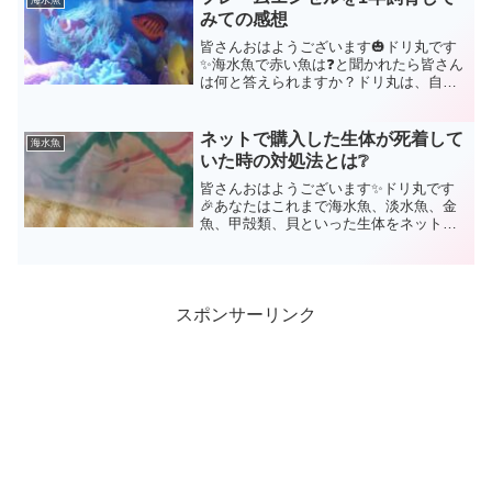
海水魚
らアカネハナゴイはその部...
みての感想
皆さんおはようございます🎃ドリ丸です
✨海水魚で赤い魚は❓と聞かれたら皆さん
は何と答えられますか？ドリ丸は、自分
の中で赤い魚を入れたい❗という思いで、
入れたお魚さんがフレームエンゼルだっ
たので、速攻で「フレームエンゼルで
ネットで購入した生体が死着して
海水魚
す」と答えてしまいます...
いた時の対処法とは❔
皆さんおはようございます✨ドリ丸です
🎉あなたはこれまで海水魚、淡水魚、金
魚、甲殻類、貝といった生体をネットで
購入した事はありますか？ドリ丸は上記
の全てあります(ちなみにサンゴもですが)
もちろん、直接ショップに行って購入す
ることもあります。で...
スポンサーリンク