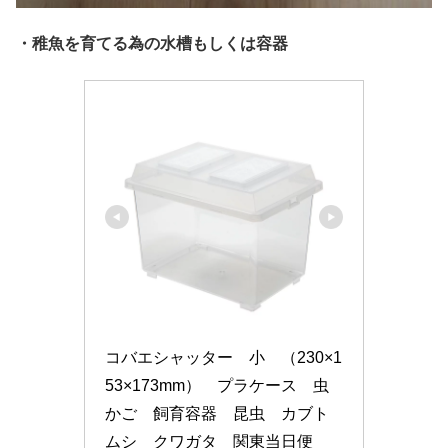
・稚魚を育てる為の水槽もしくは容器
コバエシャッター　小　（230×1
53×173mm）　プラケース　虫
かご　飼育容器　昆虫　カブト
ムシ　クワガタ　関東当日便