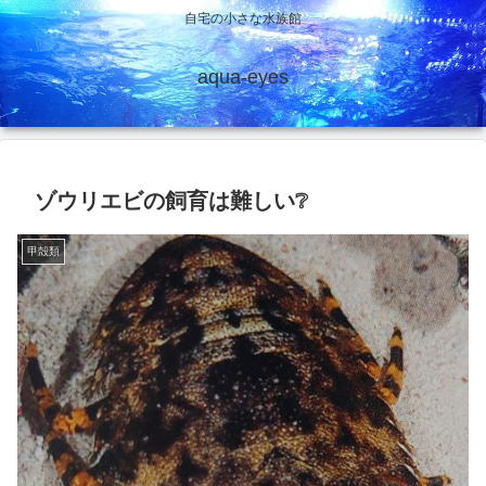
自宅の小さな水族館
aqua-eyes
ゾウリエビの飼育は難しい❔
甲殻類