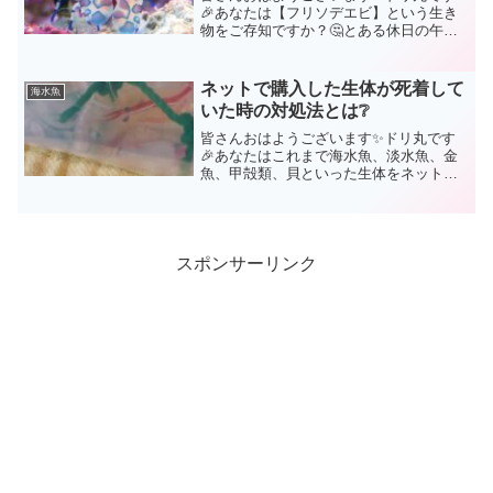
🎉あなたは【フリソデエビ】という生き
物をご存知ですか？🤔とある休日の午
後、ネット検索をしていた時、衝撃な形
をした生き物を発見してしまいました。
「何これ❗ガンダムのフィギア❓🤩」ドリ
ネットで購入した生体が死着して
海水魚
丸の第一印象はハサミ部分...
いた時の対処法とは❔
皆さんおはようございます✨ドリ丸です
🎉あなたはこれまで海水魚、淡水魚、金
魚、甲殻類、貝といった生体をネットで
購入した事はありますか？ドリ丸は上記
の全てあります(ちなみにサンゴもですが)
もちろん、直接ショップに行って購入す
ることもあります。で...
スポンサーリンク