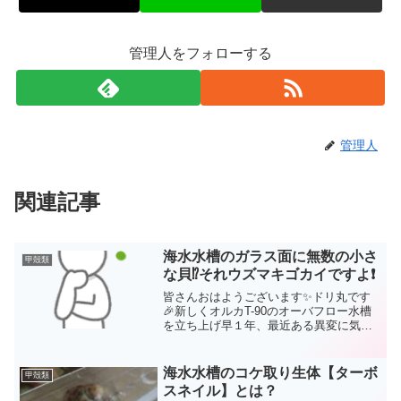
管理人をフォローする
管理人
関連記事
海水水槽のガラス面に無数の小さ
甲殻類
な貝⁉️それウズマキゴカイですよ❗
皆さんおはようございます✨ドリ丸です
🎉新しくオルカT-90のオーバフロー水槽
を立ち上げ早１年、最近ある異変に気付
いてしまいました🤔「後ろのガラス面に
白い貝みたいなものが無数に付いている
けどこれは一体何？」海水水槽では入れ
海水水槽のコケ取り生体【ターボ
甲殻類
たはずのない生物が度...
スネイル】とは？