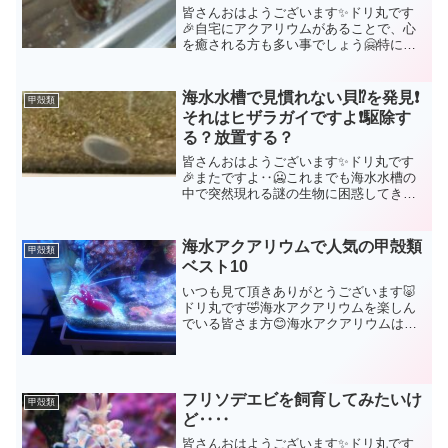
皆さんおはようございます✨ドリ丸です
🎉自宅にアクアリウムがあることで、心
を癒される方も多い事でしょう🤗特にそ
れが海水アクアリウムともなれば、淡水
の何百倍もの癒しです(あくまでもドリ丸
の個人的な意見です)しか～し❗その癒しを
海水水槽で見慣れない貝⁉️を発見❗
甲殻類
阻害するものと言っ...
それはヒザラガイですよ❗駆除す
る？放置する？
皆さんおはようございます✨ドリ丸です
🎉またですよ‥🥶これまでも海水水槽の
中で突然現れる謎の生物に困惑してきた
ドリ丸ですが、また新たな生物を発見し
てしまいました🥶「ん⁉️なんだ⁉️この平べ
ったい小判のような生物は？🤔」しかも
海水アクアリウムで人気の甲殻類
甲殻類
よぉく観察してみる...
ベスト10
いつも見て頂きありがとうございます🐷
ドリ丸です🤣海水アクアリウムを楽しん
でいる皆さま方😊海水アクアリウムは、
ホントに色彩豊かで、見ているだけで癒
やされますよねぇ💓海水魚、サンゴの飼
育をしていく中で、次に考えるのはエビ
やカニといった甲殻類じゃ...
フリソデエビを飼育してみたいけ
甲殻類
ど‥‥
皆さんおはようございます✨ドリ丸です