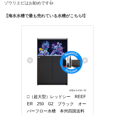
ゾウリエビはお勧めです👍
【海水水槽で最も売れている水槽がこちら❗】
□（超大型）レッドシー　REEF
ER　250　G2　ブラック　オー
バーフロー水槽　本州四国送料