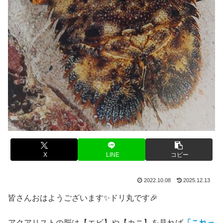
X
LINE
コピー
2022.10.08
2025.12.13
皆さんおはようございます✨ドリ丸です🎉
アクアリストの脳は【エビ】や【カニ】を見れば
「これっ