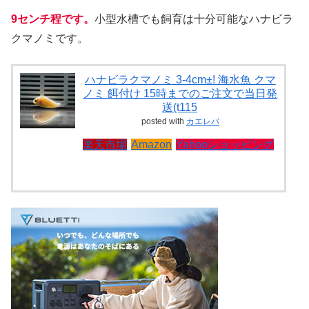
9センチ程です。
小型水槽でも飼育は十分可能なハナビラ
クマノミです。
ハナビラクマノミ 3-4cm±! 海水魚 クマ
ノミ 餌付け 15時までのご注文で当日発
送(t115
posted with
カエレバ
楽天市場
Amazon
Yahooショッピング