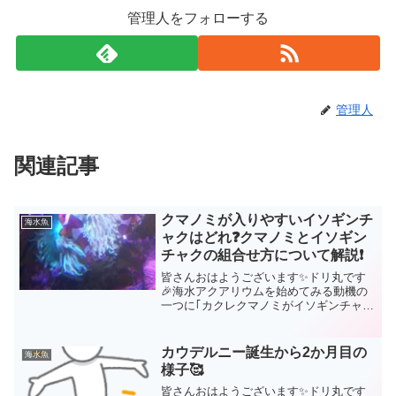
管理人をフォローする
管理人
関連記事
クマノミが入りやすいイソギンチ
海水魚
ャクはどれ❓クマノミとイソギン
チャクの組合せ方について解説❗
皆さんおはようございます✨ドリ丸です
🎉海水アクアリウムを始めてみる動機の
一つに｢カクレクマノミがイソギンチャク
にモフモフしている姿を見てみたい❗｣と
いう方もいらっしゃるでしょう😍確かに
あの姿は癒されますよ😍イソギンチャク
カウデルニー誕生から2か月目の
海水魚
に身を委ねてモフモフ...
様子🥰
皆さんおはようございます✨ドリ丸です