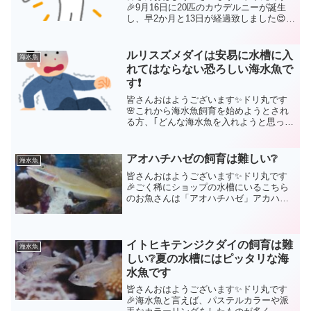
🎉9月16日に20匹のカウデルニーが誕生
し、早2か月と13日が経過致しました😍途
中、いくつかの記事を書かせて頂きまし
たが、また現状の様子をお知らせしてい
きたいと思います。カウデルニーに異
ルリスズメダイは安易に水槽に入
海水魚
変！？産卵！？カウ...
れてはならない恐ろしい海水魚で
す❗
皆さんおはようございます✨ドリ丸です
🌸これから海水魚飼育を始めようとされ
る方、｢どんな海水魚を入れようと思って
いますか？｣｢やっぱりカクレクマノミか
なぁ😍｣｢いやいやドリーも捨てがたいな
ぁ😍｣等々、海水魚は種類も豊富で色彩も
アオハチハゼの飼育は難しい❔
海水魚
様々ですから、迷...
皆さんおはようございます✨ドリ丸です
🎉ごく稀にショップの水槽にいるこちら
のお魚さんは「アオハチハゼ」アカハチ
ハゼによく似ていますが、アカハチハゼ
の場合、頭が黄色いのが特徴ですが、こ
ちらのアオハチハゼは頭が体色と同様白
っぽく、目の下のラインに...
イトヒキテンジクダイの飼育は難
海水魚
しい❔夏の水槽にはピッタリな海
水魚です
皆さんおはようございます✨ドリ丸です
🎉海水魚と言えば、パステルカラーや派