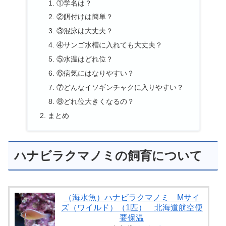
①学名は？
②餌付けは簡単？
③混泳は大丈夫？
④サンゴ水槽に入れても大丈夫？
⑤水温はどれ位？
⑥病気にはなりやすい？
⑦どんなイソギンチャクに入りやすい？
⑧どれ位大きくなるの？
まとめ
ハナビラクマノミの飼育について
（海水魚）ハナビラクマノミ Mサイ
ズ（ワイルド）（1匹） 北海道航空便
要保温