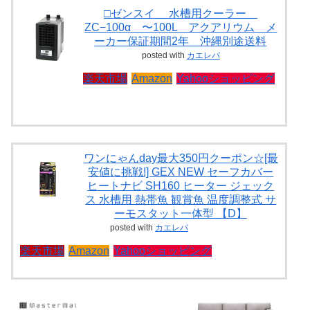
□ゼンスイ 水槽用クーラー
ZC−100α 〜100L アクアリウム メ
ーカー保証期間2年 沖縄別途送料
posted with
カエレバ
楽天市場
Amazon
Yahooショッピング
ワンにゃんday最大350円クーポン☆[最
安値に挑戦!] GEX NEW セーフカバー
ヒートナビ SH160 ヒーター ジェック
ス 水槽用 熱帯魚 観賞魚 温度調整式 サ
ーモスタット一体型 【D】
posted with
カエレバ
楽天市場
Amazon
Yahooショッピング