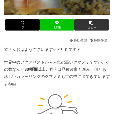
X
LINE
コピー
2021.07.27
2025.09.22
皆さんおはようございます✨ドリ丸です🎉
世界中のアクアリストから人気の高いクマノミですが、そ
の数なんと
30種類以上。
昨今は品種改良も進み、何とも
珍しいカラーリングのクマノミも世の中に出てきています
よね🤗