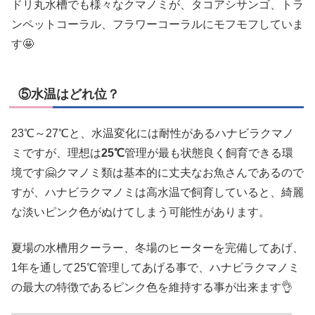
ドリ丸水槽でも様々なクマノミが、タコアシサンゴ、トラ
ンペットコーラル、フラワーコーラルにモフモフしていま
す🤩
⑤水温はどれ位？
23℃～27℃と、水温変化には耐性があるハナビラクマノ
ミですが、理想は
25℃
管理が最も状態良く飼育できる環
境です🤗クマノミ類は基本的に丈夫なお魚さんであるので
すが、ハナビラクマノミは高水温で飼育していると、綺麗
な淡いピンク色がぬけてしまう可能性があります。
夏場の水槽用クーラー、冬場のヒーターを完備してあげ、
1年を通して25℃管理してあげる事で、ハナビラクマノミ
の最大の特徴であるピンク色を維持する事が出来ます👌