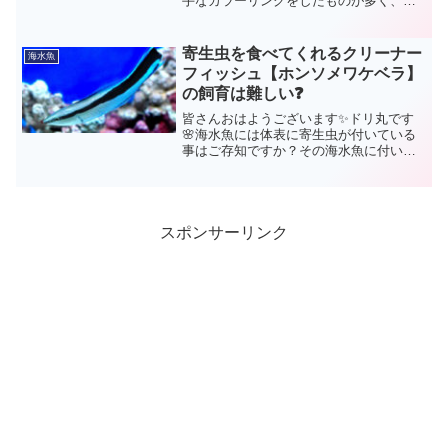
手なカラーリングをしたものが多く、海
水アクアリウムを始めたばかりの方でし
たら、率先してその様な種を購入される
方が殆どでしょう🤗カクレクマノミ、ナ
寄生虫を食べてくれるクリーナー
海水魚
ンヨウハギ、キイロハギ…...
フィッシュ【ホンソメワケベラ】
の飼育は難しい❓
皆さんおはようございます✨ドリ丸です
🌸海水魚には体表に寄生虫が付いている
事はご存知ですか？その海水魚に付いた
寄生虫を食べてくれるので有名な生体
が、スカンクシュリンプやホワイトソッ
クスシュリンプのようなクリーナーシュ
リンプと呼ばれる甲殻類です...
スポンサーリンク