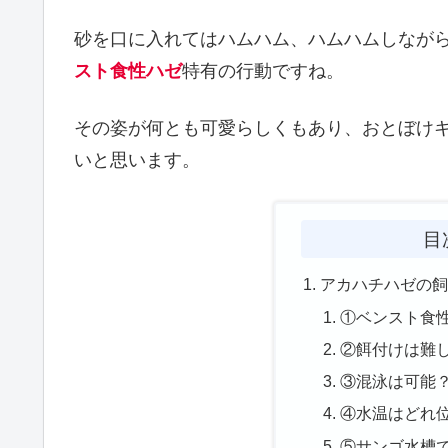
砂を口に入れてはハムハム、ハムハムしながら
スト食性ハゼ
特有の行動ですね。
その姿が何とも可愛らしくもあり、おとぼけ
いと思います。
目
アカハチハゼの
①ベンスト食
②餌付けは難
③混泳は可能
④水温はどれ
⑤サンゴ水槽