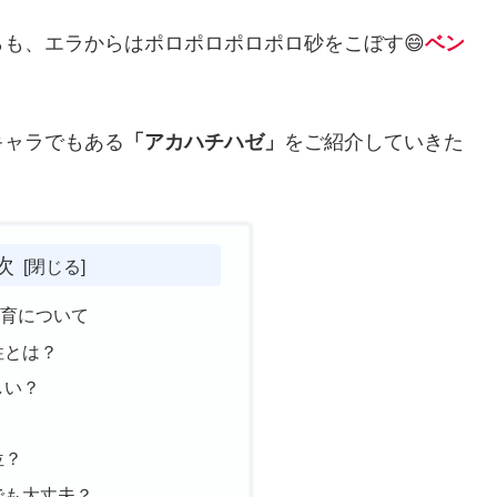
も、エラからはポロポロポロポロ砂をこぼす😄
ベン
キャラでもある
「アカハチハゼ」
をご紹介していきた
次
飼育について
性とは？
しい？
？
位？
でも大丈夫？