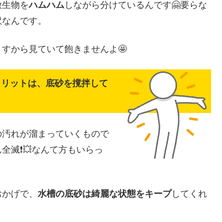
微生物を
ハムハム
しながら分けているんです🤗要らな
訳なんです。
すから見ていて飽きませんよ🤩
メリットは、底砂を撹拌して
。
の汚れが溜まっていくもので
全滅❗💥なんて方もいらっ
おかげで、
水槽の底砂は綺麗な状態をキープ
してくれ