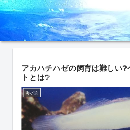
アカハチハゼの飼育は難しい❔
トとは❔
海水魚