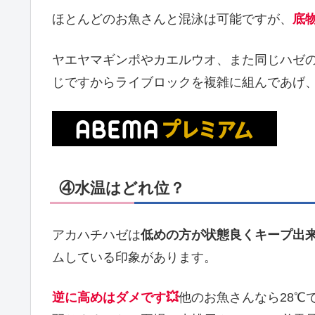
ほとんどのお魚さんと混泳は可能ですが、
底
ヤエヤマギンポやカエルウオ、また同じハゼ
じですからライブロックを複雑に組んであげ
④水温はどれ位？
アカハチハゼは
低めの方が状態良くキープ出
ムしている印象があります。
逆に高めはダメです💥
他のお魚さんなら28℃