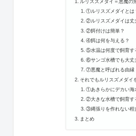
ルリスズメダイ＝悪魔の
①ルリスズメダイとは
②ルリスズメダイは丈
②餌付けは簡単？
④餌は何を与える？
⑤水温は何度で飼育す
⑥サンゴ水槽でも大丈
⑦悪魔と呼ばれる由縁
それでもルリスズメダイ
①あきらかにデカい海
②大きな水槽で飼育す
③縄張りを作れない程
まとめ