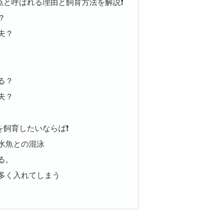
魚と呼ばれる理由と飼育方法を解説❗
？
夫？
る？
夫？
を飼育したいならば❗
水魚との混泳
る。
多く入れてしまう