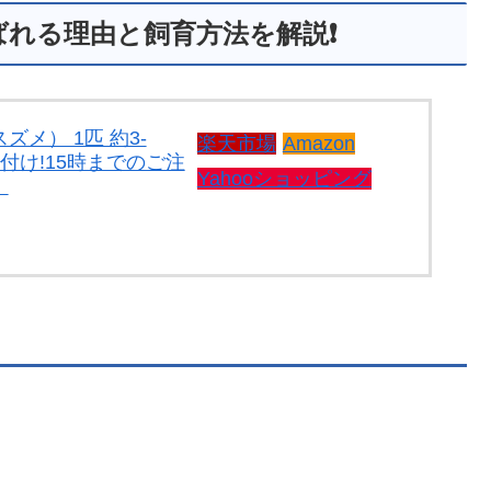
れる理由と飼育方法を解説❗
メ） 1匹 約3-
楽天市場
Amazon
餌付け!15時までのご注
Yahooショッピング
】